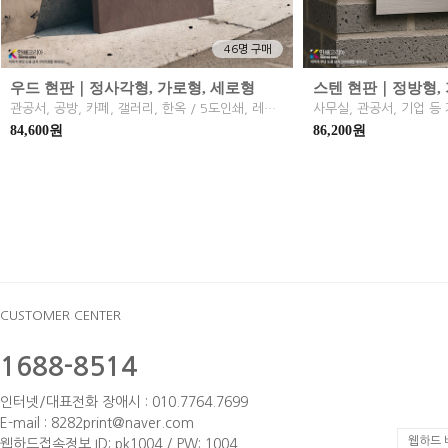
46명 구매
우드 현판｜정사각형, 가로형, 세로형
스텐 현판｜정방형, 
관공서, 공방, 카페, 갤러리, 한옥 / 5도인쇄, 레이저각인
84,600원
86,200원
CUSTOMER CENTER
1688-8514
인터넷/대표전화 장애시 : 010.7764.7699
E-mail : 8282print@naver.com
웹하드 
웹하드접속정보 ID: pk1004 / PW: 1004