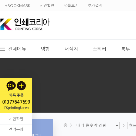
+BOOKMARK
시안확인
샘플보기
추가결제
전체메뉴
명함
서식지
스티커
봉투
시안확인
홈
>
>
견적문의