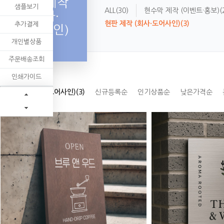
현판 제작
샘플보기
ALL
(30)
현수막 제작 (이벤트·홍보)
(
(회사·
현판 제작 (회사·도어사인)
(3)
추가결제
도어사인)
개인별상품
주문배송조회
인쇄가이드
현판 제작 (회사·도어사인)(3)
신규등록순
인기상품순
낮은가격순