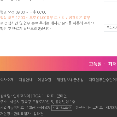
평일 오전 09:00 ~ 오후 06:00
점심 오후 12:00 ~ 오후 01:00
휴무 토 / 일 / 공휴일은 휴무
※ 점심시간 및 업무 종료 후에는 게시판 문의를 이용해 주세요.
문의게
확인 후 빠르게 답변드리겠습니다.
회사소개
이용안내
이용약관
개인정보취급방침
이메일무단수집거
상호명 : 인쇄코리아 [ TGAI ] 대표 : 김태건
주소 : 서울시 강북구 도봉로89길 5, 윤성빌딩 1층
사업자등록번호 : 106-07-44509
통신판매신고번호 : 제200
사업자정보확인
개인정보관리책임자 :
김태건