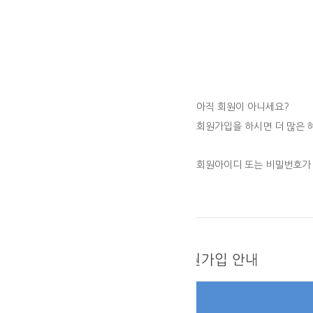
N
네이버 로그인
아직 회원이 아니세요?
회원가입을 하시면 더 많은 혜택이 있습니다.
회원아이디 또는 비밀번호가 기억이 안나세요?
원가입 안내
회원가입 혜택