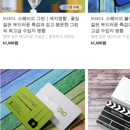
221명 구매
N1012. 스웨이드 그린｜색지명함 - 꽃잎
N1013. 스웨이드 
같은 부드러운 촉감과 깊고 평온한 그린
같은 부드러운 촉감
의 최고급 수입지 명함
고급 수입지 명함
벨벳 같은 매끄러운 피질감 / 중후하고 세련된 무광 포레스트 그린 / 지문과 흠집에 강한 고밀도 내구성 / 브랜드 심볼의 지적인 이미지 구현과 하이엔드 가치 완성
61,600원
61,600원