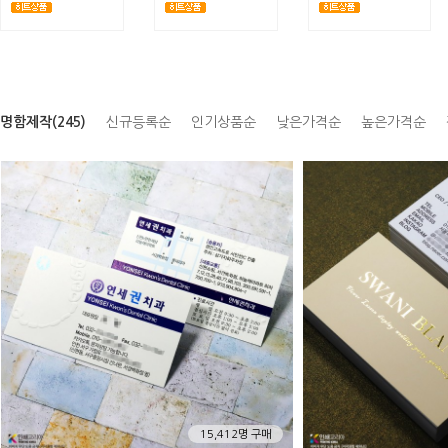
명함제작(245)
신규등록순
인기상품순
낮은가격순
높은가격순
15,412명 구매