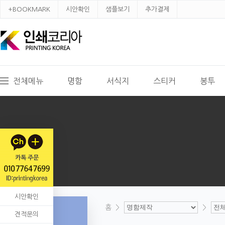
+BOOKMARK
시안확인
샘플보기
추가결제
전체메뉴
명함
서식지
스티커
봉투
시안확인
홈
>
>
견적문의