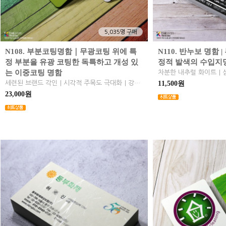
5,035명 구매
N108. 부분코팅명함｜무광코팅 위에 특
N110. 반누보 명함 
정 부분을 유광 코팅한 독특하고 개성 있
정적 발색의 수입지
는 이중코팅 명함
세련된 브랜드 각인｜시각적 주목도 극대화｜강렬한 첫인상｜이중코팅명함｜부분 유광코팅 명함
11,500원
23,000원