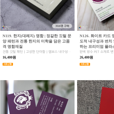
386명 구매
N119. 한지(대례지) 명함 | 정갈한 깃털 문
N126. 화이트 카드 
양 패턴과 전통 한지의 미학을 담은 고품
도적 내구성과 변치
격 명함재질
하는 프리미엄 플라
전통 깃털 패턴｜고상한 단아함｜엠보스 내구성｜동양적 미학 구현｜여백의 미 최적화｜한지명함｜대례지명함
16,400원
26,400원