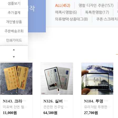
샘플보기
ALL
(452)
명함 디자인 주문
(157)
명함제작
에폭시명함
(6)
독특한명함
(17)
추가결제
의류행택·상품태그
(8)
쿠폰·스크래치
개인별상품
주문배송조회
인쇄가이드
N143. 크라프트지 명함｜빈티지한 천연 갈색조와 견고한 인장 강도를 지닌 친환경 추천명함
N326. 실버 펄 프리미엄 카드명함｜PET재질 - 영롱한 진주빛 펄과 유광 실버 테두리가 명품인 프리미엄 명함
N104. 투명 카드 명함｜PET재질 - 맑고 깨끗한 시각적 개방감과 뛰어난 내구성을 갖춘 프리미엄 디자인 명함
미표백 천연 펄프｜100% 재활용 재생지｜고강도 내구성｜아날로그 빈티지｜지속 가능한 브랜딩｜재생지｜크라프트명함
은은한 진주빛 펄과 유광 실버 테두리의 정교한 대비 / 완벽 방수 PET 소재로 변치 않는 견고함 / 광물 질감의 세련미로 브랜드의 지성미와 권위를 각인시키는 디자인
유리처럼 투명한 PET 소재의 완벽 방수 성능 / 배경이 비치는 맑은 개방감과 입체적 디자인 / 찢어지지 않는 견고함으로 각인시키는 트렌디한 브랜드 이미지
11,000원
64,500원
27,700원