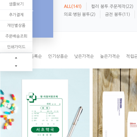
샘플보기
ALL
(141)
컬러 봉투 주문제작
(22)
봉투
의료·병원 봉투
(2)
금전 봉투
(11)
추가결제
개인별상품
주문배송조회
인쇄가이드
봉투(56)
신규등록순
인기상품순
낮은가격순
높은가격순
적립