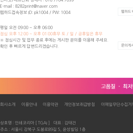
E-mail : 8282print@naver.com
웹하드 
웹하드접속정보 ID: pk1004 / PW: 1004
평일 오전 09:00 ~ 오후 06:00
점심 오후 12:00 ~ 오후 01:00
휴무 토 / 일 / 공휴일은 휴무
※ 점심시간 및 업무 종료 후에는 게시판 문의를 이용해 주세요.
문의게
확인 후 빠르게 답변드리겠습니다.
회사소개
이용안내
이용약관
개인정보취급방침
이메일무단수집거
상호명 : 인쇄코리아 [ TGAI ] 대표 : 김태건
주소 : 서울시 강북구 도봉로89길 5, 윤성빌딩 1층