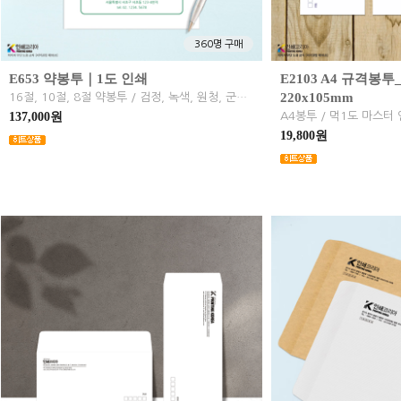
360명 구매
E653 약봉투｜1도 인쇄
E2103 A4 규격봉
220x105mm
16절, 10절, 8절 약봉투 / 검정, 녹색, 원청, 군청, 보라, 분홍, 갈색, 주황 / 롤인쇄
137,000원
19,800원