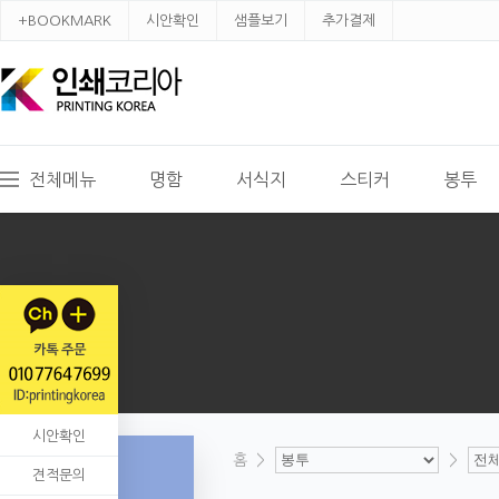
+BOOKMARK
시안확인
샘플보기
추가결제
전체메뉴
명함
서식지
스티커
봉투
시안확인
홈
>
>
견적문의