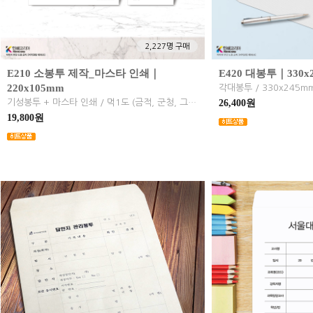
2,227명 구매
E210 소봉투 제작_마스타 인쇄｜
E420 대봉투｜330x
220x105mm
기성봉투 + 마스타 인쇄 / 먹1도 (금적, 군청, 그 외 견적) / 소봉투 220x105mm / 다대봉투, 자켓봉투
26,400원
19,800원