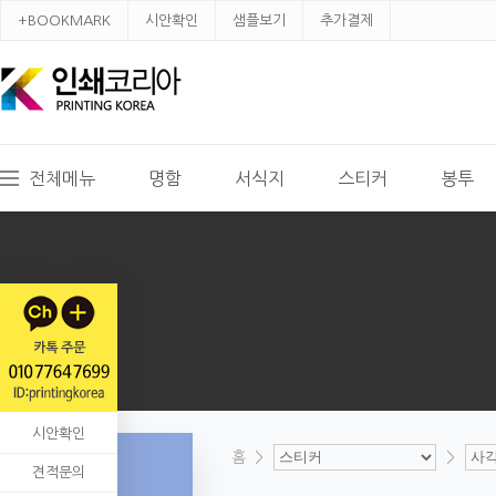
+BOOKMARK
시안확인
샘플보기
추가결제
전체메뉴
명함
서식지
스티커
봉투
시안확인
홈
>
>
견적문의