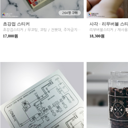
264명 구매
초강접 스티커
사각 · 리무버블 스
초강접스티커 / 무코팅, 코팅 / 전봇대, 주차금지 스티커
17,000원
18,300원