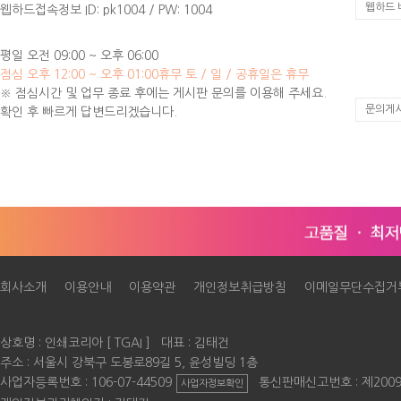
웹하드 
웹하드접속정보 ID: pk1004 / PW: 1004
평일 오전 09:00 ~ 오후 06:00
점심 오후 12:00 ~ 오후 01:00
휴무 토 / 일 / 공휴일은 휴무
※ 점심시간 및 업무 종료 후에는 게시판 문의를 이용해 주세요.
문의게
확인 후 빠르게 답변드리겠습니다.
회사소개
이용안내
이용약관
개인정보취급방침
이메일무단수집거
상호명 : 인쇄코리아 [ TGAI ] 대표 : 김태건
주소 : 서울시 강북구 도봉로89길 5, 윤성빌딩 1층
사업자등록번호 : 106-07-44509
통신판매신고번호 : 제200
사업자정보확인