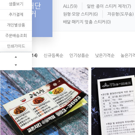
샘플보기
사각 재단
ALL
(59)
일반 종이 스티커 제작
(7)
스티커
원형·모양 스티커
(6)
자유형(도무송)
추가결제
배달·패키지 맞춤 스티커
(0)
개인별상품
주문배송조회
인쇄가이드
사각 재단 스티커(14)
신규등록순
인기상품순
낮은가격순
높은가