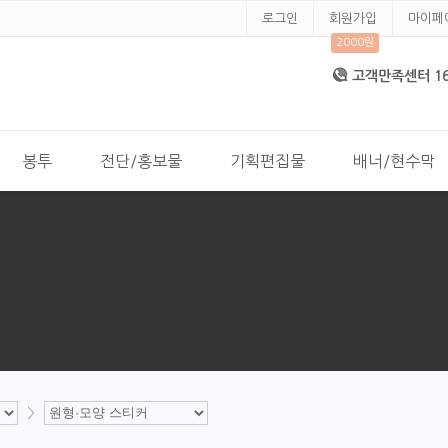
로그인
회원가입
마이페
2000원
고객만족센터 168
봉투
전단/홍보물
기획편집물
배너/현수막
>