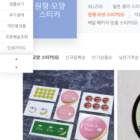
샘플보기
원형·모양
ALL
(59)
일반 종이 스티
스티커
원형·모양 스티커
(6)
자
추가결제
배달·패키지 맞춤 스티커
(0)
개인별상품
주문배송조회
인쇄가이드
원형·모양 스티커(6)
신규등록순
인기상품순
낮은가격순