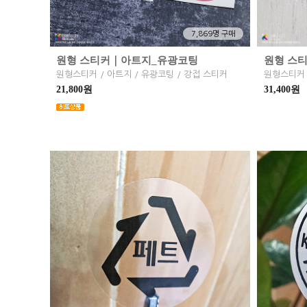
7,869명 구매
원형 스티커｜아트지_유광코팅
원형 스
원형스티커 / 아트지 / 유광코팅 / 강접 스티커
원형스티커 
21,800원
31,400원