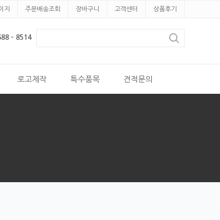
이지
주문배송조회
장바구니
고객센터
상품후기
8 - 8514
로고제작
특수품목
견적문의