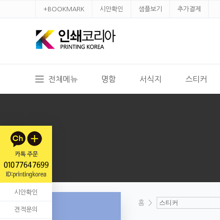
+BOOKMARK
시안확인
샘플보기
추가결제
전체메뉴
명함
서식지
스티커
시안확인
홈
>
견적문의