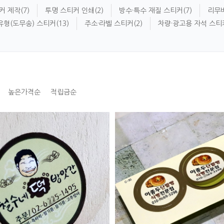
커 제작
(7)
투명 스티커 인쇄
(2)
방수·특수 재질 스티커
(7)
리무
유형(도무송) 스티커
(13)
주소·라벨 스티커
(2)
차량·광고용 자석 스티
높은가격순
적립금순