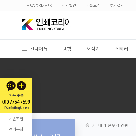
+BOOKMARK
시안확인
샘플보기
추가결제
전체메뉴
명함
서식지
스티커
시안확인
홈
>
견적문의