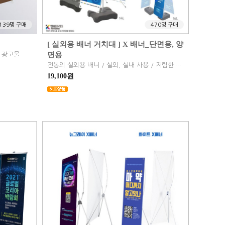
139명 구매
470명 구매
[ 실외용 배너 거치대 ] X 배너_단면용, 양
면용
형 광고물
전통의 실외용 배너 / 실외, 실내 사용 / 저렴한 가격
19,100원