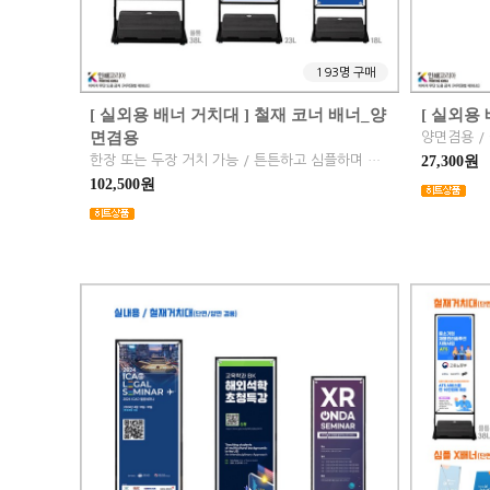
193명 구매
[ 실외용 배너 거치대 ] 철재 코너 배너_양
[ 실외용
면겸용
양면겸용 / 
한장 또는 두장 거치 가능 / 튼튼하고 심플하며 좁은 공간에 적합
27,300원
102,500원