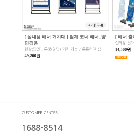
47명 구매
[ 실내용 배너 거치대 ] 철재 코너 배너_양
[ 배너 출
면겸용
한장(단면), 두장(양면) 거치 가능 / 튼튼하고 심플하며 좁은 공간에 적합
14,500원
49,200원
CUSTOMER CENTER
1688-8514