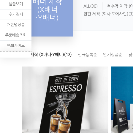
배너 제작
샘플보기
ALL
(30)
현수막 제작 (
(X배너
현판 제작 (회사·도어사인)
(3
추가결제
·Y배너)
개인별상품
주문배송조회
인쇄가이드
배너 제작 (X배너·Y배너)(12)
신규등록순
인기상품순
낮