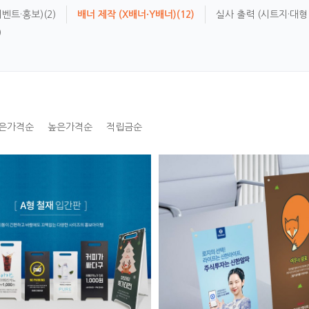
이벤트·홍보)
(2)
배너 제작 (X배너·Y배너)
(12)
실사 출력 (시트지·대형
)
은가격순
높은가격순
적립금순