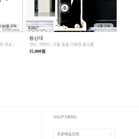
298명 구매
2명 구매
등신대
배너 출력: 페트, 메쉬, 투명 페트, 패브릭 재질 / 실내용 거치대 :철재배너, X배너, 빅폴
전신, 캐릭터, 사물 등을 이용한 광고물
35,000원
SHOP MENU
주문배송조회