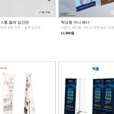
27명 구매
] A형 철재 입간판
탁상용 미니 배너
련된 실외 간판 / 철제 입간판
카운터, 테이블, 데스크 위에 놓는 소
12,800원