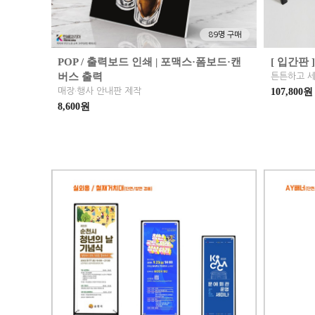
89명 구매
POP / 출력보드 인쇄 | 포맥스·폼보드·캔
[ 입간판 
버스 출력
튼튼하고 세
매장·행사 안내판 제작
107,800원
8,600원