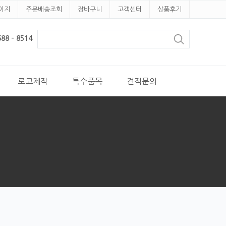
이지
주문배송조회
장바구니
고객센터
상품후기
8 - 8514
로고제작
특수품목
견적문의