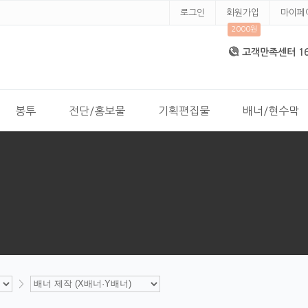
로그인
회원가입
마이페
2000원
고객만족센터 168
봉투
전단/홍보물
기획편집물
배너/현수막
>