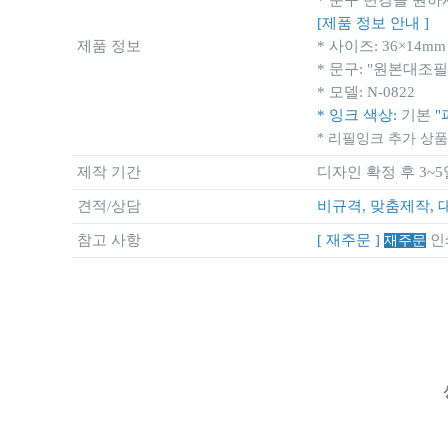
* 문구 변경을 원하
[제품 정보 안내 ]
제품 정보
* 사이즈: 36×14mm
* 문구: "원본대조필
* 모델: N-0822
* 잉크 색상:
기본
"
* 리필잉크 추가 상품:
제작 기간
디자인 확정 후 3~5
견적/상담
비규격, 맞춤제작, 
참고 사항
[ 재주문 ]
인
재주문