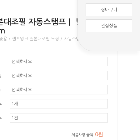
장바구니
원본대조필 자동스탬프｜ 날인 크
관심상품
mm
본인증용 / 셀프잉크 원본대조필 도장 / 자동스탬프 방식
상
택
수
수
0원
제품사양 금액