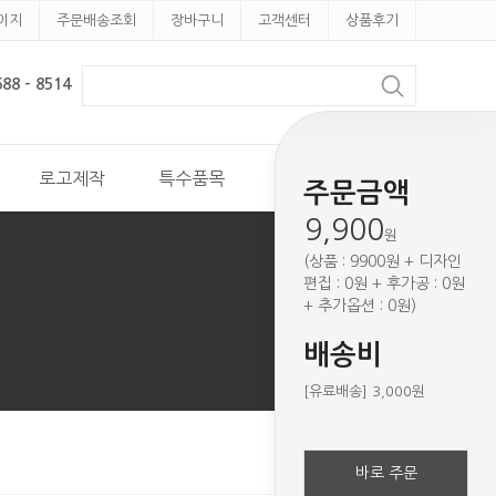
이지
주문배송조회
장바구니
고객센터
상품후기
8 - 8514
로고제작
특수품목
견적문의
주문금액
9,900
원
(상품 : 9900원 + 디자인
편집 : 0원 + 후가공 : 0원
+ 추가옵션 : 0원)
배송비
[유료배송] 3,000원
바로 주문