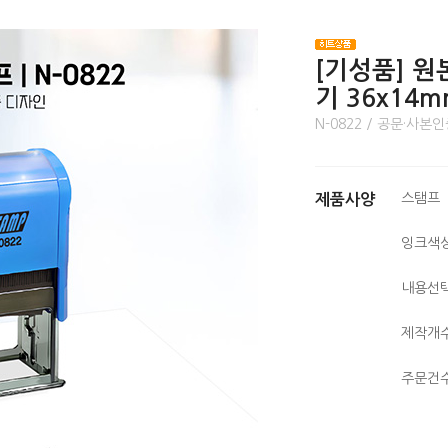
[기성품] 
기 36x14
N-0822 / 공문·사
스탬프
제품사양
잉크색
내용선
제작개
주문건