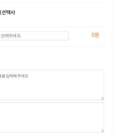
 (선택사
0원