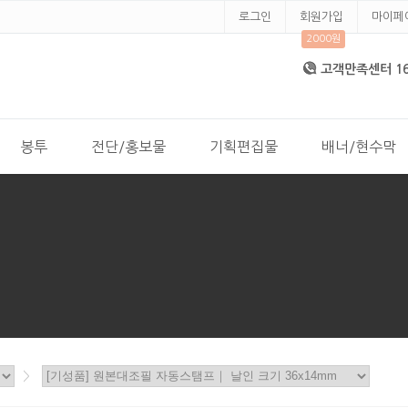
로그인
회원가입
마이페
2000원
고객만족센터 168
봉투
전단/홍보물
기획편집물
배너/현수막
>