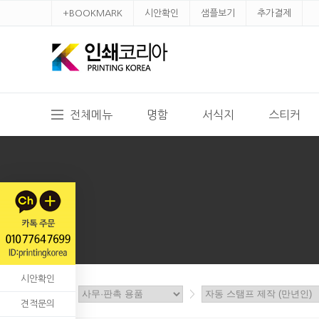
+BOOKMARK
시안확인
샘플보기
추가결제
전체메뉴
명함
서식지
스티커
시안확인
홈
>
>
견적문의