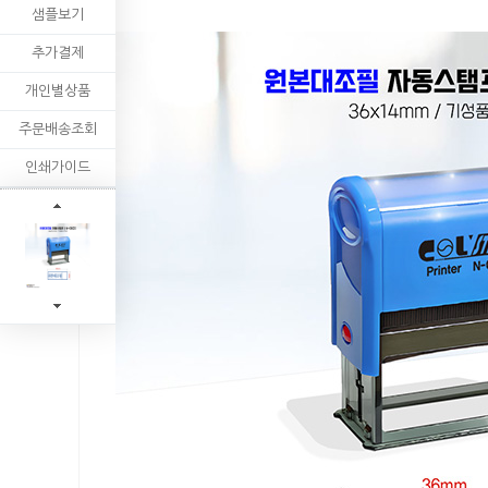
샘플보기
추가결제
개인별상품
주문배송조회
인쇄가이드