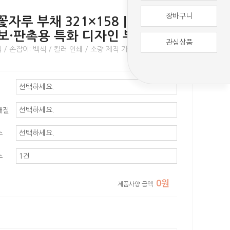
장바구니
단꽃자루 부채 321×158｜맞춤 컬
보·판촉용 특화 디자인 부채
관심상품
 / 손잡이: 백색 / 컬러 인쇄 / 소량 제작 가능
재질
수
수
0원
제품사양 금액