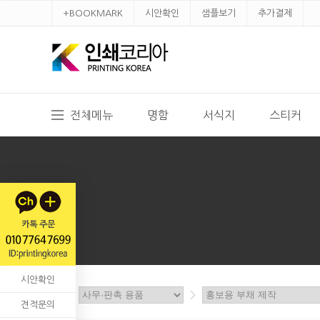
+BOOKMARK
시안확인
샘플보기
추가결제
전체메뉴
명함
서식지
스티커
시안확인
홈
>
>
견적문의