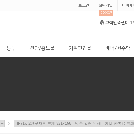
로그인
회원가입
마이페
2000원
고객만족센터 168
봉투
전단/홍보물
기획편집물
배너/현수막
>