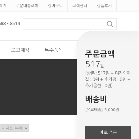
이지
주문배송조회
장바구니
고객센터
상품후기
8 - 8514
로고제작
특수품목
견적문의
주문금액
517
원
(상품 : 517원 + 디자인편
집 : 0원 + 후가공 : 0원 +
추가옵션 : 0원)
배송비
[유료배송] 3,000원
바로 주문