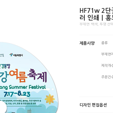
HF71w 2
러 인쇄｜홍
부채면: 백색, 투명 선택
종류
제품사양
부채면
제작개
주문건
디자인 편집옵션