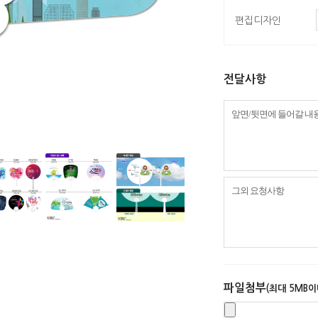
편집디자인
전달사항
파일첨부
(최대 5MB이