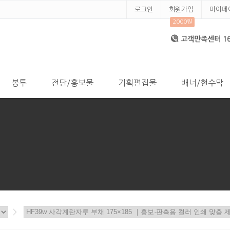
로그인
회원가입
마이페
2000원
고객만족센터 168
봉투
전단/홍보물
기획편집물
배너/현수막
>