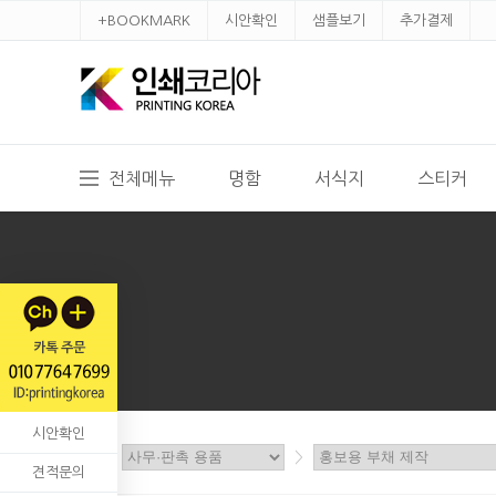
+BOOKMARK
시안확인
샘플보기
추가결제
전체메뉴
명함
서식지
스티커
시안확인
홈
>
>
견적문의