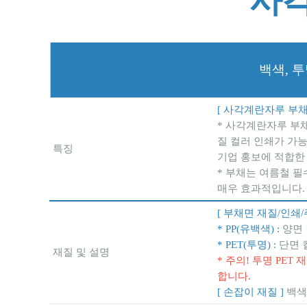
사각
백색, 투
[ 사각계란자루 부채
* 사각계란자루 부채
질 컬러 인쇄가 가능
특징
기업 홍보에 적합한
* 부채는 여름철 필
매우 효과적입니다.
[ 부채면 재질/인쇄/
* PP(유백색) :
양면 
* PET(투명) :
단면 
재질 및 설명
* 주의! 투명 PE
합니다.
[ 손잡이 재질 ]
백색