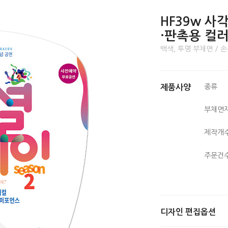
HF39w 사
·판촉용 컬러
백색, 투명 부채면 / 손
종류
제품사양
부채면
제작개
주문건
디자인 편집옵션