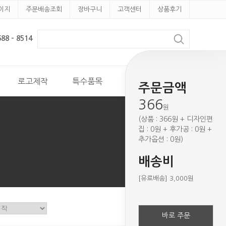
이지
주문배송조회
장바구니
고객센터
상품후기
8 - 8514
로고제작
특수품목
견적문의
주문금액
366
원
(상품 : 366원 + 디자인편
집 : 0원 + 후가공 : 0원 +
추가옵션 : 0원)
배송비
[유료배송] 3,000원
바로 주문