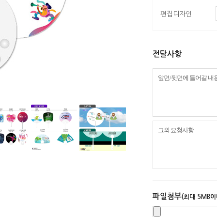
편집디자인
전달사항
파일첨부
(최대 5MB이