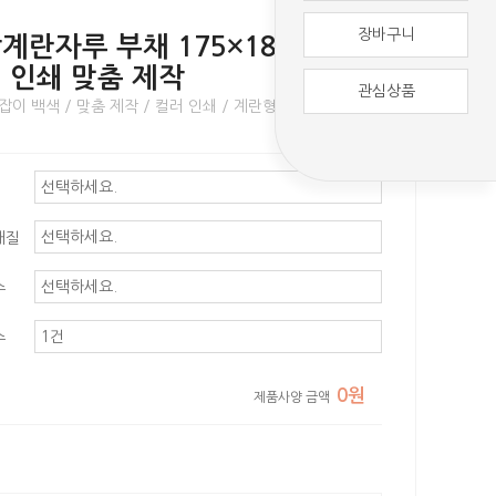
장바구니
각계란자루 부채 175×185 ｜홍보
 인쇄 맞춤 제작
관심상품
잡이 백색 / 맞춤 제작 / 컬러 인쇄 / 계란형 손잡이
재질
수
수
0원
제품사양 금액