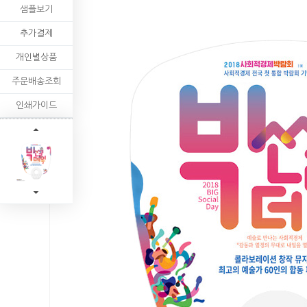
샘플보기
추가결제
개인별상품
주문배송조회
인쇄가이드