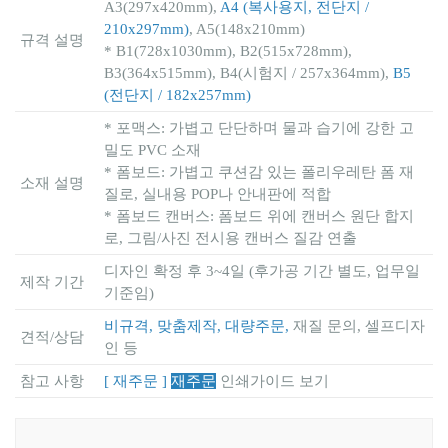
A3(297x420mm),
A4 (복사용지, 전단지 /
210x297mm)
, A5(148x210mm)
규격 설명
* B1(728x1030mm), B2(515x728mm),
B3(364x515mm), B4(시험지 / 257x364mm),
B5
(전단지 / 182x257mm)
* 포맥스: 가볍고 단단하며 물과 습기에 강한 고
밀도 PVC 소재
* 폼보드: 가볍고 쿠션감 있는 폴리우레탄 폼 재
소재 설명
질로, 실내용 POP나 안내판에 적합
* 폼보드 캔버스
: 폼보드 위에 캔버스 원단 합지
로, 그림/사진 전시용 캔버스 질감 연출
디자인 확정 후 3~4일 (후가공 기간 별도, 업무일
제작 기간
기준임)
비규격, 맞춤제작, 대량주문,
재질 문의, 셀프디자
견적/상담
인 등
참고 사항
[ 재주문 ]
재주문
인쇄가이드 보기