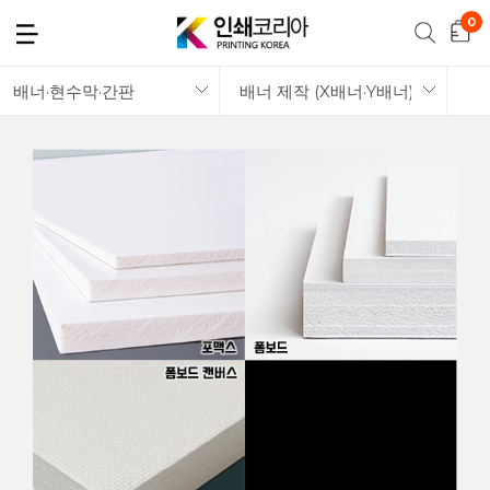
배너·현수막·간판
배너 제작 (X배너·Y배너)