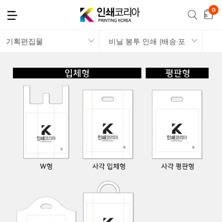
기획편집물
비닐 봉투 인쇄 (배송·포장)