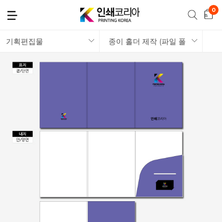
기획편집물
종이 홀더 제작 (파일 폴더)