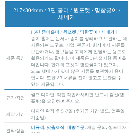
217x304mm / 3단 홀더 / 원포켓 / 명함꽂이 /
세네카
[ 3단 종이홀더 / 원포켓 / 명함꽂이 / 세네카 ]
종이 홀더는 문서나 종이를 정리하고 보관하는 데
사용되는 도구로, 기업, 관공서, 회사에서 서류를
보관하거나, 홍보물을 고객에게 전달하는 용도로
제품 특징
활용되기도 합니다. 이 제품은 3단 접지형 종이홀
더입니다. 한개의 포켓과 명함꽂이가 있으며,
5mm 세네카가 있어 많은 서류를 보관하기 용이
합니다. 또한 A3 서류를 접지 않고도 보관할 수
있는 제품입니다.
셀프 디자인: 직접 작업하시려면 반드시 칼선(템
규격/작업
플릿)을 요청하여 주세요.
디자인 확정 후 5~7일 (후가공 기간 별도, 업무일
제작 기간
기준임)
비규격, 맞춤제작, 대량주문,
재질 문의, 셀프디자
견적/상담