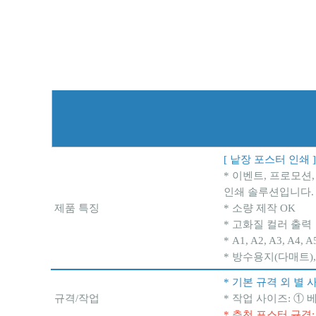
[ 낱장 포스터 인쇄 ]
* 이벤트, 프로모션
인쇄 솔루션입니다.
제품 특징
* 소량 제작 OK
* 고화질 컬러 출력
* A1, A2, A3, A4
* 방수용지(다매트)
* 기본 규격 외 별
규격/작업
* 작업 사이즈: ①
* 추천 포스터 규격: A2