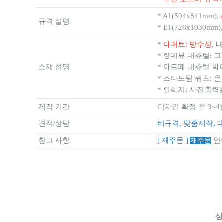
* A1(594x841mm),
규격 설명
* B1(728x1030mm)
*
다매트: 방수성
,
* 랑데뷰 내츄럴: 
소재 설명
* 아르떼 내츄럴 화
* 스타드림 쿼츠: 
* 인화지: 사진출력
제작 기간
디자인 확정 후 3~4
견적/상담
비규격, 맞춤제작, 
참고 사항
[ 재주문 ]
인
재주문