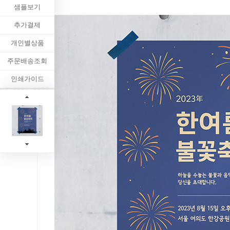
샘플보기
추가결제
개인별상품
주문배송조회
인쇄가이드