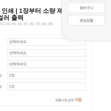
장바구니
인쇄 | 1장부터 소량 제작 가능
 컬러 출력
관심상품
 A3, A4, A5, B1, B2, B3, B4, B5
수
수
0원
제품사양 금액