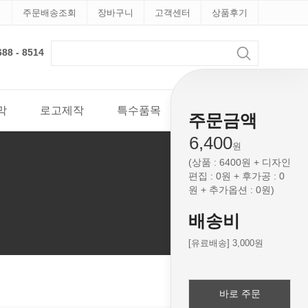
지
주문배송조회
장바구니
고객센터
상품후기
 - 8514
막
로고제작
특수품목
견적문의
주문금액
6,400
원
(상품 : 6400원 + 디자인
편집 : 0원 + 후가공 : 0
원 + 추가옵션 : 0원)
배송비
[유료배송] 3,000원
바로 주문