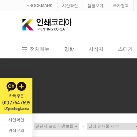
+BOOKMARK
시안확인
샘플보기
추가결제
전체메뉴
명함
서식지
스티커
시안확인
홈
>
>
견적문의