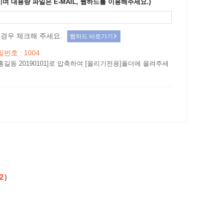
이며 대용량 파일은 E-MAIL, 웹하드를 이용해주세요.)
경우 체크해 주세요.
웹하드 바로가기
밀번호 : 1004
홍길동 20190101]로 압축하여 [올리기전용]폴더에 올려주세
2
)