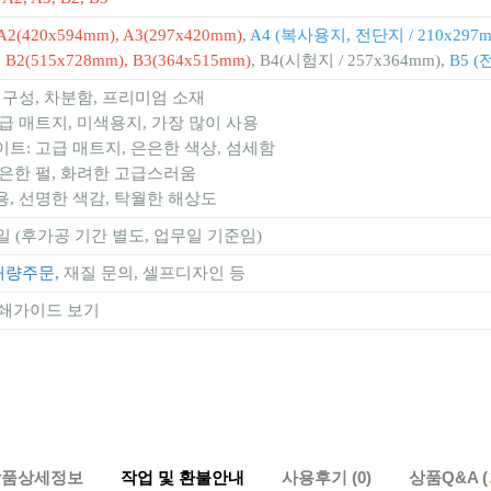
A2(420x594mm), A3(297x420mm)
,
A4 (복사용지, 전단지 / 210x297m
,
B2(515x728mm), B3(364x515mm)
, B4(시험지 / 257x364mm),
B5 (
 내구성, 차분함, 프리미엄 소재
고급 매트지, 미색용지, 가장 많이 사용
이트: 고급 매트지, 은은한 색상, 섬세함
은은한 펄, 화려한 고급스러움
용, 선명한 색감, 탁월한 해상도
일 (후가공 기간 별도, 업무일 기준임)
대량주문,
재질 문의, 셀프디자인 등
쇄가이드 보기
상품상세정보
작업 및 환불안내
사용후기 (0)
상품Q&A (