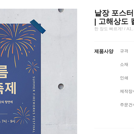
낱장 포스터 
| 고해상도
한 장도 빠르게! / A1, A2,
규격
제품사양
소재
인쇄
제작장
주문건