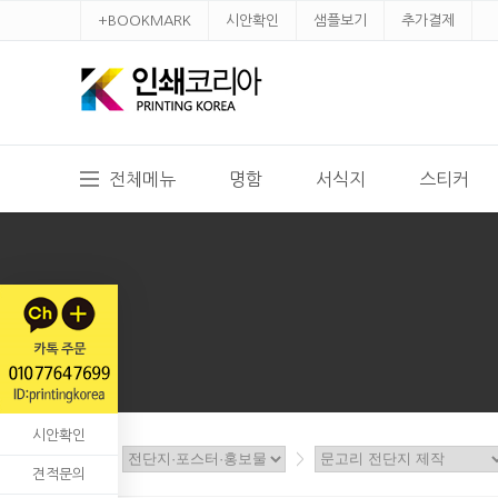
+BOOKMARK
시안확인
샘플보기
추가결제
전체메뉴
명함
서식지
스티커
시안확인
홈
>
>
견적문의