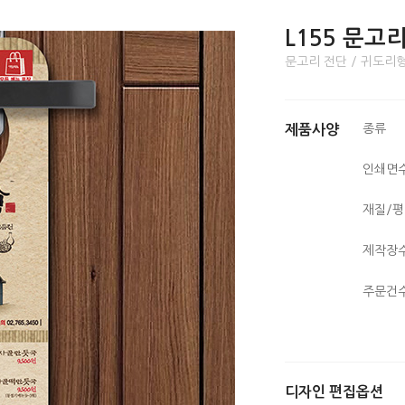
L155 문고
문고리 전단 / 귀도리형 
종류
제품사양
인쇄면
재질/
제작장
주문건
디자인 편집옵션