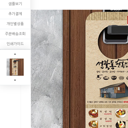
샘플보기
추가결제
개인별상품
주문배송조회
인쇄가이드