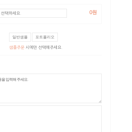
0원
일반샘플
포트폴리오
샘플주문
시에만 선택해주세요.