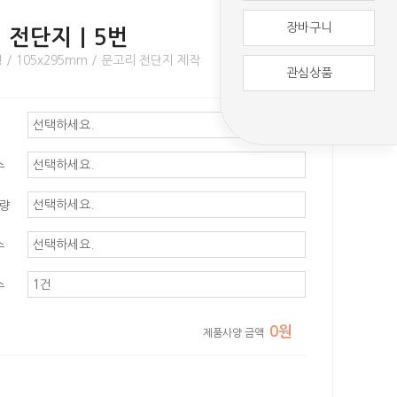
장바구니
리 전단지｜5번
/ 105x295mm / 문고리 전단지 제작
관심상품
수
평량
수
수
0원
제품사양 금액