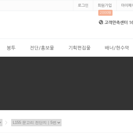
로그인
회원가입
마이페
2000원
고객만족센터 168
봉투
전단/홍보물
기획편집물
배너/현수막
>