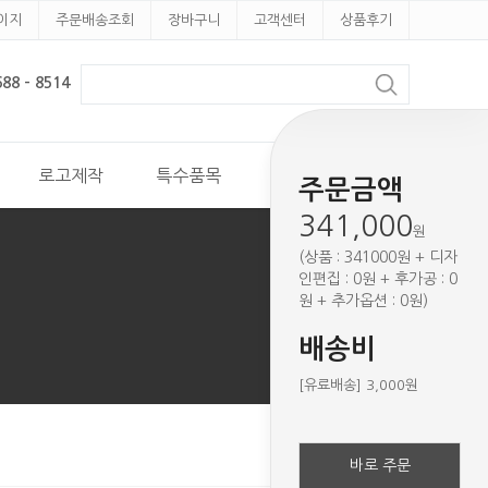
이지
주문배송조회
장바구니
고객센터
상품후기
8 - 8514
로고제작
특수품목
견적문의
주문금액
341,000
원
(상품 : 341000원 + 디자
인편집 : 0원 + 후가공 : 0
원 + 추가옵션 : 0원)
배송비
[유료배송] 3,000원
바로 주문