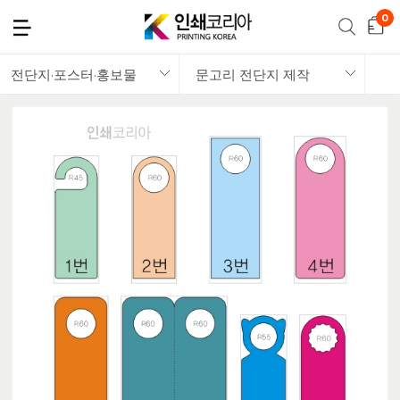
전단지·포스터·홍보물
문고리 전단지 제작