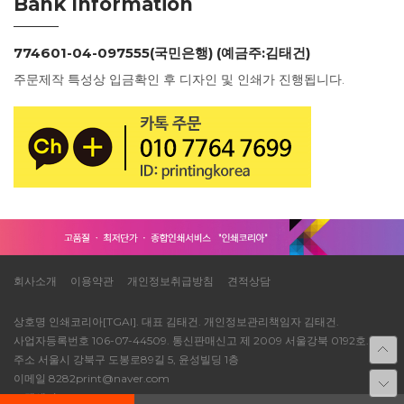
Bank Information
774601-04-097555(국민은행) (예금주:김태건)
주문제작 특성상 입금확인 후 디자인 및 인쇄가 진행됩니다.
회사소개
이용약관
개인정보취급방침
견적상담
상호명 인쇄코리아[TGAI]. 대표 김태건. 개인정보관리책임자 김태건.
사업자등록번호 106-07-44509. 통신판매신고 제 2009 서울강북 0192호.
주소 서울시 강북구 도봉로89길 5, 윤성빌딩 1층
이메일 8282print@naver.com
고객센터 TEL 1688-8514