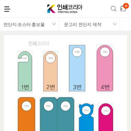
전단지·포스터·홍보물
문고리 전단지 제작