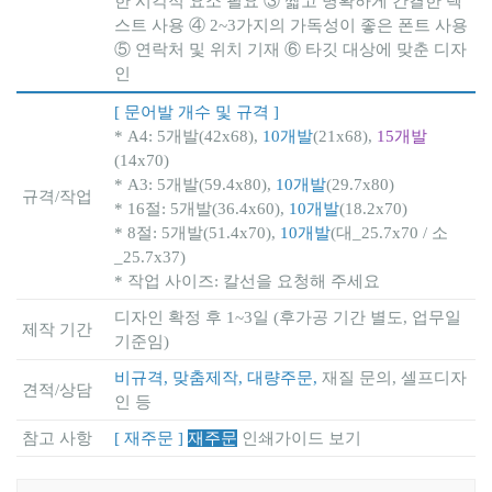
한 시각적 요소 필요 ③ 짧고 명확하게 간결한 텍
스트 사용 ④ 2~3가지의 가독성이 좋은 폰트 사용
⑤ 연락처 및 위치 기재 ⑥ 타깃 대상에 맞춘 디자
인
[ 문어발 개수 및 규격 ]
* A4: 5개발(42x68),
10개발
(21x68),
15개발
(14x70)
* A3: 5개발(59.4x80),
10개발
(29.7x80)
규격/작업
* 16절: 5개발(36.4x60),
10개발
(18.2x70)
* 8절: 5개발(51.4x70),
10개발
(대_25.7x70 / 소
_25.7x37)
* 작업 사이즈: 칼선을 요청해 주세요
디자인 확정 후 1~3일 (후가공 기간 별도, 업무일
제작 기간
기준임)
비규격, 맞춤제작, 대량주문,
재질 문의, 셀프디자
견적/상담
인 등
참고 사항
[ 재주문 ]
재주문
인쇄가이드 보기