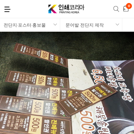
전단지·포스터·홍보물
문어발 전단지 제작