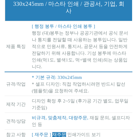
330x245mm / 마스타 인쇄 / 관공서, 기업, 회
사
[ 행정 봉투 / 마스타 인쇄 봉투 ]
행정 (대)봉투는 정부나 공공기관에서 공식 문서
나 통지를 전달할 때 사용하는 봉투입니다. 일반
제품 특징
적으로 민원서류, 통지서, 공문서 등을 안전하게
전달하기 위해 사용합니다. 기성 봉투에 마스타
인쇄(먹1도, 별색1도, 먹+별색 인쇄)되는 상품입
니다.
* 기본 규격: 330x245mm
규격/작업
* 셀프 디자인: 직접 작업하시려면 반드시 칼선
(템플릿)을 요청하여 주세요.
디자인 확정 후 2~5일 (후가공 기간 별도, 업무일
제작 기간
기준임)
비규격, 맞춤제작, 대량주문,
재질 문의, 셀프디자
견적/상담
인 등
참고 사항
[ 재주문 ]
재주문
인쇄가이드 보기