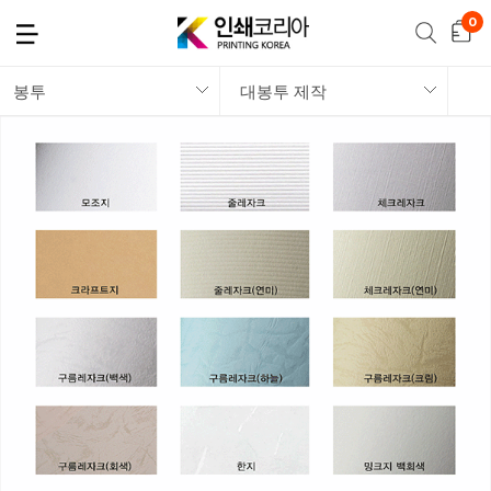
봉투
대봉투 제작