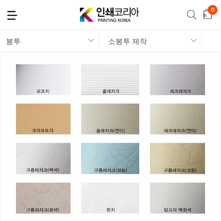
봉투
소봉투 제작