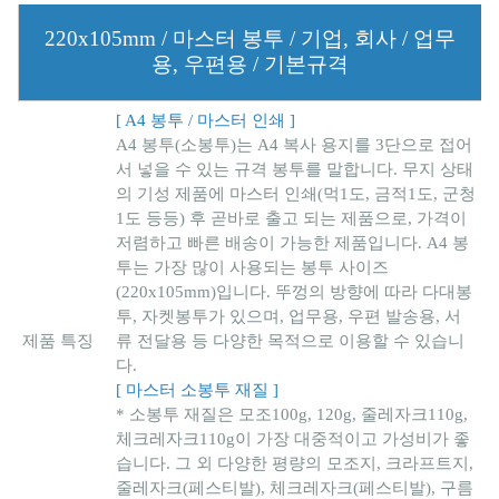
220x105mm / 마스터 봉투 / 기업, 회사 / 업무
용, 우편용 / 기본규격
[ A4 봉투 / 마스터 인쇄 ]
A4 봉투(소봉투)는 A4 복사 용지를 3단으로 접어
서 넣을 수 있는 규격 봉투를 말합니다. 무지 상태
의 기성 제품에 마스터 인쇄(먹1도, 금적1도, 군청
1도 등등) 후 곧바로 출고 되는 제품으로, 가격이
저렴하고 빠른 배송이 가능한 제품입니다. A4 봉
투는
가장 많이 사용되는 봉투 사이즈
(220x105mm)입니다. 뚜껑의 방향에 따라 다대봉
투, 자켓봉투가 있으며, 업무용, 우편 발송용, 서
제품 특징
류 전달용 등 다양한 목적으로 이용할 수 있습니
다.
[ 마스터 소봉투 재질 ]
* 소봉투 재질은 모조100g, 120g, 줄레자크110g,
체크레자크110g이 가장 대중적이고 가성비가 좋
습니다. 그 외 다양한 평량의 모조지, 크라프트지,
줄레자크(페스티발), 체크레자크(페스티발), 구름