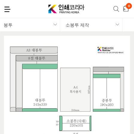
봉투
소봉투 제작