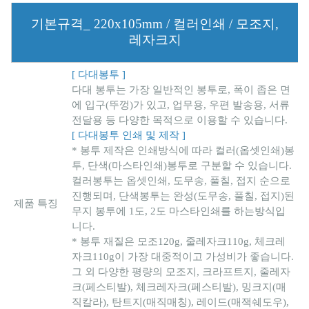
기본규격_ 220x105mm / 컬러인쇄 / 모조지,
레자크지
[ 다대봉투 ]
다대 봉투는 가장 일반적인 봉투로, 폭이 좁은 면
에 입구(뚜껑)가 있고, 업무용, 우편 발송용, 서류
전달용 등 다양한 목적으로 이용할 수 있습니다.
[ 다대봉투 인쇄 및 제작 ]
* 봉투 제작은 인쇄방식에 따라 컬러(옵셋인쇄)봉
투, 단색(마스타인쇄)봉투로 구분할 수 있습니다.
컬러봉투는 옵셋인쇄, 도무송, 풀칠, 접지 순으로
진행되며, 단색봉투는 완성(도무송, 풀칠, 접지)된
제품 특징
무지 봉투에 1도, 2도 마스타인쇄를 하는방식입
니다.
* 봉투 재질은 모조120g, 줄레자크110g, 체크레
자크110g이 가장 대중적이고 가성비가 좋습니다.
그 외 다양한 평량의 모조지, 크라프트지, 줄레자
크(페스티발), 체크레자크(페스티발), 밍크지(매
직칼라), 탄트지(매직매칭), 레이드(매잭쉐도우),