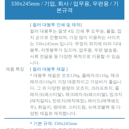
330x245mm / 기업, 회사 / 업무용, 우편용 / 기
본규격
[ 컬러 대봉투 인쇄 및 제작]
컬러 대봉투는 옵셋 4도 인쇄 후 도무송, 풀칠, 접
지 순으로 진행되며, 가장 많이 이용하는 사이즈
는 330x245mm 입니다. 뚜껑의 위치에 따라 다대
봉투, 자켓봉투가 있으며, 업무용, 우편 발송용,
서류 전달용 등 다양한 목적으로 이용할 수 있습
니다.
제품 특징
[ 컬러 대봉투 재질 ]
* 대봉투 재질은 모조120g, 줄레자크110g, 체크
레자크110g이 가장 대중적이고 가성비가 좋습니
다. 그 외 다양한 평량의 모조지, 크라프트지, 줄
레자크(페스티발), 체크레자크(페스티발), 밍크지
(매직칼라), 탄트지(매직매칭), 레이드(매잭쉐도
우), 화일지, 랑데뷰, 스타드림, 뉴에코블랙 등 다
양한 재질로 제작합니다.
* 기본 규격: 330x245mm