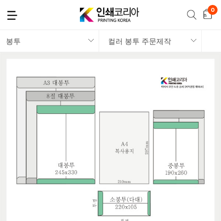
봉투
컬러 봉투 주문제작