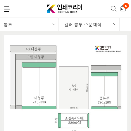
봉투
컬러 봉투 주문제작