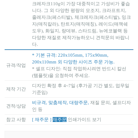
크레자크110g이 가장 대중적이고 가성비가 좋습
니다. 그 외 다양한 평량의 모조지, 크라프트지,
줄레자크(페스티발), 체크레자크(페스티발), 밍크
지(매직칼라), 탄트지(매직매칭), 레이드(매잭쉐
도우), 화일지, 랑데뷰, 스타드림, 뉴에코블랙 등
다양한 재질로 제작가능하오니 견적문의 바랍니
다.
* 기본 규격: 220x105mm, 175x90mm,
200x110mm 외 다양한 사이즈 주문 가능.
규격/작업
* 셀프 디자인: 직접 작업하시려면 반드시 칼선
(템플릿)을 요청하여 주세요.
디자인 확정 후 4~7일 (후가공 기간 별도, 업무일
제작 기간
기준임)
비규격, 맞춤제작, 대량주문,
재질 문의, 셀프디자
견적/상담
인 등
참고 사항
[ 재주문 ]
재주문
인쇄가이드 보기