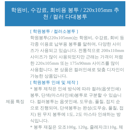
학원비, 수강료, 회비용 봉투 / 220x105mm 추
천 / 컬러 다대봉투
[ 학원봉투 / 컬러소봉투 ]
학원봉투(220x105mm)는 학원비, 수강료, 회비 등
각종 이용료 납부용 봉투를 말하며, 다양한 사이
즈가 사용되고 있습니다. 전통적으로 200x110mm
사이즈가 많이 사용되었지만 근래는 가격이 저렴
한 220x105mm 또는 175x90mm 사이즈를 많이
사용합니다. 본 상품은 컬러인쇄로 맞춤 디자인이
가능한 상품입니다.
[ 학원봉투 인쇄 및 제작 ]
* 봉투 제작은 인쇄 방식에 따라 컬러(옵셋인쇄)
봉투, 단색(마스타인쇄)봉투로 구분할 수 있습니
제품 특징
다. 컬러봉투는 옵셋인쇄, 도무송, 풀칠, 접지 순
으로 진행되며, 단색봉투는 완성(도무송, 풀칠, 접
지) 된 무지 봉투에 1도, 2도 마스타 인쇄하는 방
식입니다.
* 봉투 재질은 모조100g, 120g, 줄레자크110g, 체