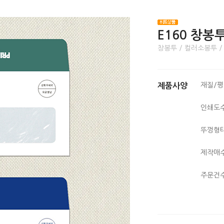
E160 창봉
창봉투 / 컬러소봉투 /
재질/
제품사양
인쇄도
뚜껑형
제작매
주문건