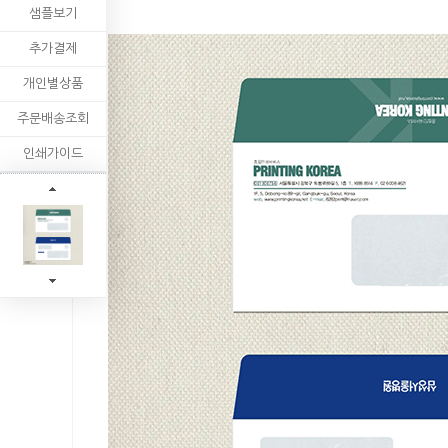
샘플보기
추가결제
개인별상품
주문배송조회
인쇄가이드