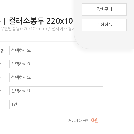
장바구니
투｜컬러소봉투 220x105mm
관심상품
 우편발송용(220x105mm) / 별사이즈 창가공도 가능
평량
수
태
수
수
0원
제품사양 금액