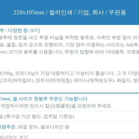
220x105mm / 컬러인쇄 / 기업, 회사 / 우편용
투 / 다양한 창 크기]
대봉투에 창문을 내고 투명 비닐을 부착한 봉투로, 수취인 부분 등이
무송, 풀칠, 접지 순으로 진행되며, 가장 많이 이용하는 사이즈는 A4(복
05mm) 크기의 봉투를 사용합니다. 뚜껑의 방향에 따라 다대봉투, 자
조100g, 모조120g이 가장 대중적이고 가성비가 좋습니다. 그 외 다
밍크지(매직칼라), 탄트지(매직매칭), 레이드(매잭쉐도우), 화일지, 
x105mm, 별 사이즈 창봉투 주문도 가능합니다
접 작업하시려면 반드시 칼선(템플릿)을 요청하여 주세요.
일 (후가공 기간 별도, 업무일 기준임)
대량주문,
재질 문의, 셀프디자인 등
쇄가이드 보기