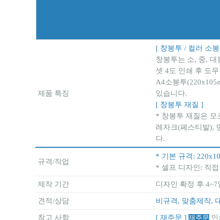
[ 창봉투 / 컬러 소봉
창봉투는 소, 중, 
셋 4도 인쇄 후 도
A4소봉투(220x1
제품 특징
있습니다.
[ 창봉투 재질 ]
* 창봉투 재질은 모
레자크(페스티발), 
다.
* 기본 규격: 220
규격/작업
* 셀프 디자인: 직
제작 기간
디자인 확정 후 4~7
견적/상담
비규격, 맞춤제작, 
참고 사항
[ 재주문 ]
인
재주문