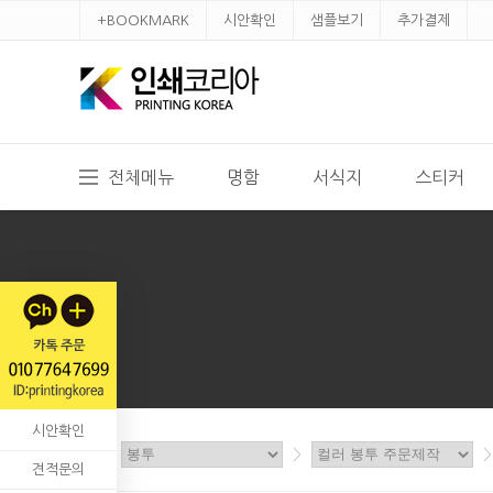
+BOOKMARK
시안확인
샘플보기
추가결제
전체메뉴
명함
서식지
스티커
시안확인
홈
>
>
>
견적문의