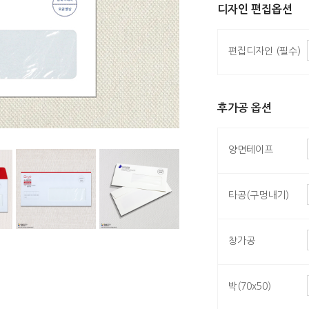
디자인 편집옵션
편집디자인 (필수)
후가공 옵션
양면테이프
타공(구멍내기)
창가공
박(70x50)