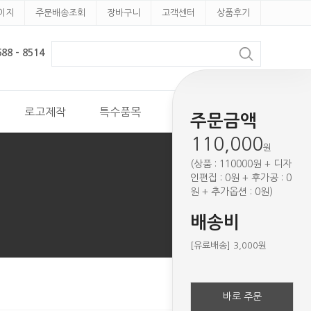
이지
주문배송조회
장바구니
고객센터
상품후기
8 - 8514
로고제작
특수품목
견적문의
주문금액
110,000
원
(상품 : 110000원 + 디자
인편집 : 0원 + 후가공 : 0
원 + 추가옵션 : 0원)
배송비
[유료배송] 3,000원
바로 주문