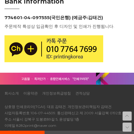
Bank Information
774601-04-097555(국민은행) (예금주:김태건)
주문제작 특성상 입금확인 후 디자인 및 인쇄가 진행됩니다.
회사소개
이용약관
개인정보취급방침
견적상담
상호명 인쇄코리아[TGAI]. 대표 김태건. 개인정보관리책임자 김태건.
사업자등록번호 106-07-44509. 통신판매신고 제 2009 서울강북 0192호.
주소 서울시 강북구 도봉로89길 5, 윤성빌딩 1층
이메일 8282print@naver.com
고객센터 TEL 1688-8514