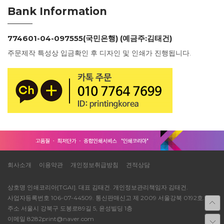
Bank Information
774601-04-097555(국민은행) (예금주:김태건)
주문제작 특성상 입금확인 후 디자인 및 인쇄가 진행됩니다.
회사소개
이용약관
개인정보취급방침
견적상담
상호명 인쇄코리아[TGAI]. 대표 김태건. 개인정보관리책임자 김태건.
사업자등록번호 106-07-44509. 통신판매신고 제 2009 서울강북 0192호.
주소 서울시 강북구 도봉로89길 5, 윤성빌딩 1층
이메일 8282print@naver.com