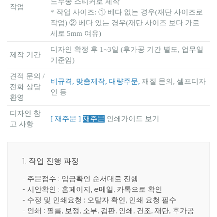
도무송 스티커로 제작
작업
* 작업 사이즈: ① 베다 없는 경우(재단 사이즈로
작업) ② 베다 있는 경우(재단 사이즈 보다 가로
세로 5mm 여유)
디자인 확정 후 1~3일 (후가공 기간 별도, 업무일
제작 기간
기준임)
견적 문의 /
비규격, 맞춤제작, 대량주문,
재질 문의, 셀프디자
전화 상담
인 등
환영
디자인 참
[ 재주문 ]
재주문
인쇄가이드 보기
고 사항
1. 작업 진행 과정
- 주문접수 : 입금확인 순서대로 진행
- 시안확인 : 홈페이지, e메일, 카톡으로 확인
- 수정 및 인쇄요청 : 오탈자 확인, 인쇄 요청 필수
- 인쇄 : 필름, 보정, 소부, 검판, 인쇄, 건조, 재단, 후가공