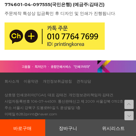
774601-04-097555(국민은행) (예금주:김태건)
주문제작 특성상 입금확인 후 디자인 및 인쇄가 진행됩니다.
회사소개
이용약관
개인정보취급방침
견적상담
상호명 인쇄코리아[TGAI]. 대표 김태건. 개인정보관리책임자 김태건.
사업자등록번호 106-07-44509. 통신판매신고 제 2009 서울강북 0192호.
주소 서울시 강북구 도봉로89길 5, 윤성빌딩 1층
이메일 8282print@naver.com
고객센터 TEL 1688-8514
Copyright©2019 By 인쇄코리아. All Rights Reserved.
바로구매
장바구니
위시리스트