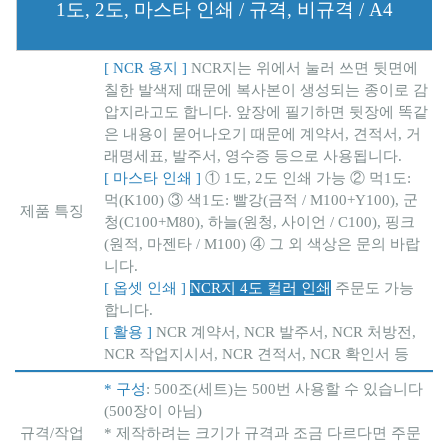
1도, 2도, 마스타 인쇄 / 규격, 비규격 / A4
[ NCR 용지 ]
NCR지는 위에서 눌러 쓰면 뒷면에
칠한 발색제 때문에 복사본이 생성되는 종이로 감
압지라고도 합니다. 앞장에 필기하면 뒷장에 똑같
은 내용이 묻어나오기 때문에 계약서, 견적서, 거
래명세표, 발주서, 영수증 등으로 사용됩니다.
[ 마스타 인쇄 ]
① 1도, 2도 인쇄 가능 ② 먹1도:
먹(K100) ③ 색1도: 빨강(금적 / M100+Y100), 군
제품 특징
청(C100+M80), 하늘(원청, 사이언 / C100), 핑크
(원적, 마젠타 / M100) ④ 그 외 색상은 문의 바랍
니다.
[ 옵셋 인쇄 ]
NCR지 4도 컬러 인쇄
주문도 가능
합니다.
[ 활용 ]
NCR 계약서, NCR 발주서, NCR 처방전,
NCR 작업지시서, NCR 견적서, NCR 확인서 등
* 구성
: 500조(세트)는 500번 사용할 수 있습니다
(500장이 아님)
규격/작업
* 제작하려는 크기가 규격과 조금 다르다면 주문