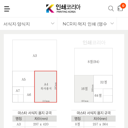
서식지·양식지
NCR지·먹지 인쇄 (영수증·빌지)