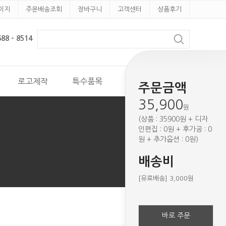
이지
주문배송조회
장바구니
고객센터
상품후기
8 - 8514
로고제작
특수품목
견적문의
주문금액
35,900
원
(상품 : 35900원 + 디자
인편집 : 0원 + 후가공 : 0
원 + 추가옵션 : 0원)
배송비
[유료배송] 3,000원
바로 주문