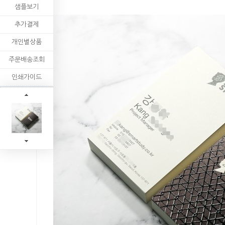
샘플보기
추가결제
개인별상품
주문배송조회
인쇄가이드