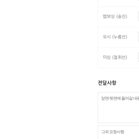
엠보싱 (송진)
오시 (누름선)
미싱 (절취선)
전달사항