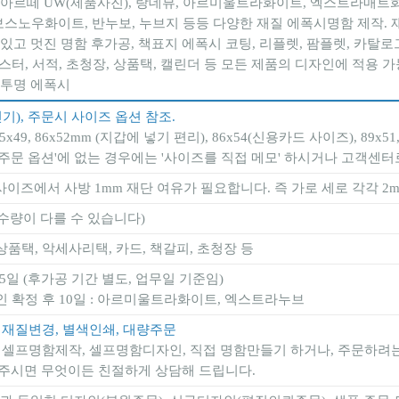
아르떼 UW(제품사진), 랑데뷰, 아르미울트라화이트, 엑스트라매트
보스노우화이트, 반누보, 누브지 등등 다양한 재질 에폭시명함 제작. 
있고 멋진 명함 후가공, 책표지 에폭시 코팅, 리플렛, 팜플렛, 카탈로
포스터, 서적, 초청장, 상품택, 캘린더 등 모든 제품의 디자인에 적용 가
투명 에폭시
 인기), 주문시 사이즈 옵션 참조.
x49, 86x52mm (지갑에 넣기 편리), 86x54(신용카드 사이즈), 89x51, 9
'주문 옵션'에 없는 경우에는 '사이즈를 직접 메모' 하시거나 고객센
즈에서 사방 1mm 재단 여유가 필요합니다. 즉 가로 세로 각각 2
 수량이 다를 수 있습니다)
 상품택, 악세사리택, 카드, 책갈피, 초청장 등
~5일 (후가공 기간 별도, 업무일 기준임)
인 확정 후 10일 : 아르미울트라화이트, 엑스트라누브
, 재질변경, 별색인쇄, 대량주문
, 셀프명함제작, 셀프명함디자인, 직접 명함만들기 하거나, 주문하려는
주시면 무엇이든 친절하게 상담해 드립니다.