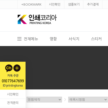
+BOOKMARK
시안확인
샘플보기
추가결제
전체메뉴
명함
서식지
스티커
시안확인
홈
>
>
견적문의