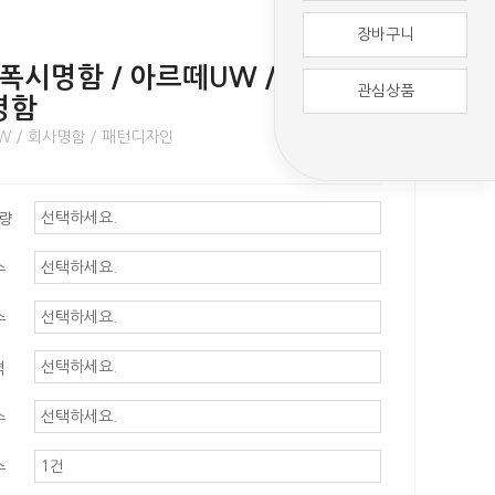
장바구니
 에폭시명함 / 아르떼UW / 패턴디
관심상품
명함
W / 회사명함 / 패턴디자인
평량
수
수
격
수
수