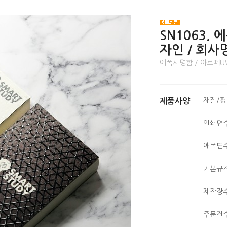
SN1063.
자인 / 회사
에폭시명함 / 아르떼U
재질/
제품사양
인쇄면
애폭면
기본규
제작장
주문건