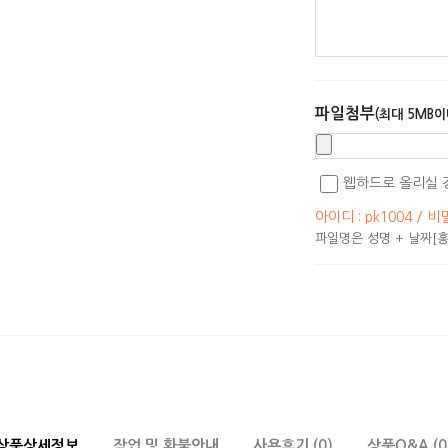
파일첨부
(최대 5MB이
웹하드로 올리실 
아이디 : pk1004 / 비
파일명은 성명 + 날짜[홍
상품상세정보
작업 및 환불안내
사용후기 (0)
상품Q&A (0