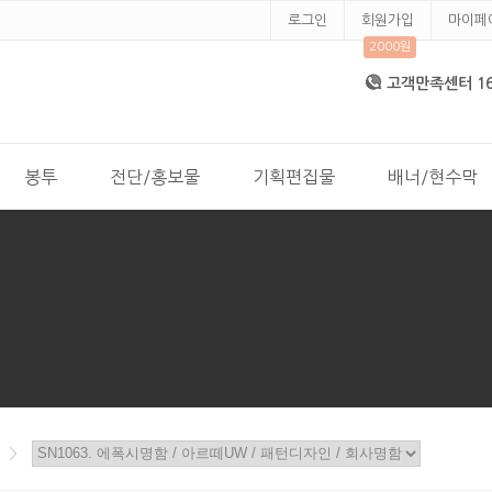
로그인
회원가입
마이페
2000원
고객만족센터 168
봉투
전단/홍보물
기획편집물
배너/현수막
>