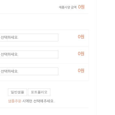
0원
제품사양 금액
0원
0원
0원
일반샘플
포트폴리오
샘플주문
시에만 선택해주세요.