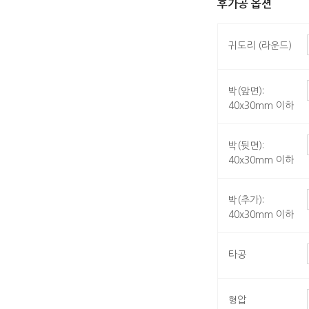
후가공 옵션
귀도리 (라운드)
박(앞면):
40x30mm 이하
박(뒷면):
40x30mm 이하
박(추가):
40x30mm 이하
타공
형압