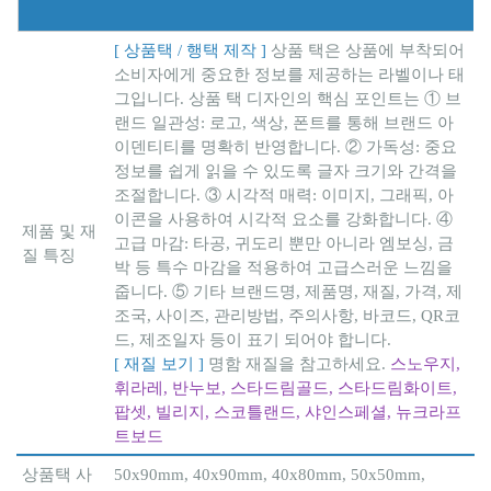
[ 상품택 / 행택 제작 ]
상품 택은 상품에 부착되어
소비자에게 중요한 정보를 제공하는 라벨이나 태
그입니다. 상품 택 디자인의 핵심 포인트는 ① 브
랜드 일관성: 로고, 색상, 폰트를 통해 브랜드 아
이덴티티를 명확히 반영합니다. ② 가독성: 중요
정보를 쉽게 읽을 수 있도록 글자 크기와 간격을
조절합니다. ③ 시각적 매력: 이미지, 그래픽, 아
이콘을 사용하여 시각적 요소를 강화합니다. ④
제품 및 재
고급 마감: 타공, 귀도리 뿐만 아니라 엠보싱, 금
질 특징
박 등 특수 마감을 적용하여 고급스러운 느낌을
줍니다. ⑤ 기타
브랜드명, 제품명, 재질, 가격, 제
조국, 사이즈, 관리방법, 주의사항, 바코드, QR코
드, 제조일자 등이 표기 되어야 합니다.
[ 재질 보기 ]
명함 재질을 참고하세요.
스노우지
,
휘라레
,
반누보
,
스타드림골드
,
스타드림화이트
,
팝셋
,
빌리지
,
스코틀랜드
,
샤인스페셜
,
뉴크라프
트보드
상품택 사
50x90mm, 40x90mm, 40x80mm, 50x50mm,