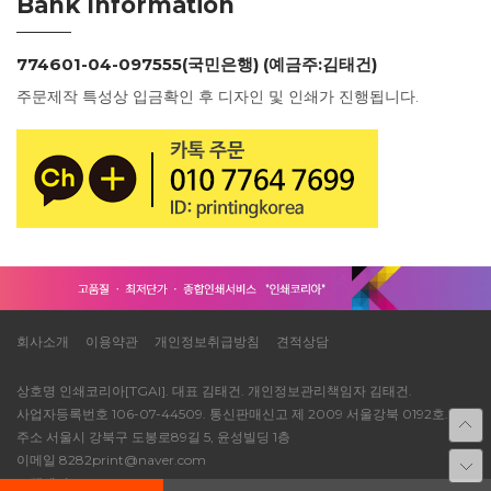
Bank Information
774601-04-097555(국민은행) (예금주:김태건)
주문제작 특성상 입금확인 후 디자인 및 인쇄가 진행됩니다.
회사소개
이용약관
개인정보취급방침
견적상담
상호명 인쇄코리아[TGAI]. 대표 김태건. 개인정보관리책임자 김태건.
사업자등록번호 106-07-44509. 통신판매신고 제 2009 서울강북 0192호.
주소 서울시 강북구 도봉로89길 5, 윤성빌딩 1층
이메일 8282print@naver.com
고객센터 TEL 1688-8514