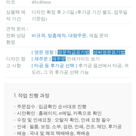
이즈
40x40mm
상품택 제
디자인 확정 후 2~5일 (후가공 기간 별도, 업무일
작 기간
기준임)
견적 문의 /
전화 상담
비규격, 맞춤제작, 대량주문,
재질 문의
환영
[ 영문 명함 ]
영문직급표기법
/
성씨영문표기법
디자인 참
[ 재주문 ]
재주문
인쇄가이드 보기
고 사항
[ 타공 등 후가공 선택 ]
후가공 옵션에서 타공, 귀
도리, 그 외 후가공 선택 가능
1. 작업 진행 과정
- 주문접수 : 입금확인 순서대로 진행
- 시안확인 : 홈페이지, e메일, 카톡으로 확인
- 수정 및 인쇄요청 : 오탈자 확인, 인쇄 요청 필수
- 인쇄 : 필름, 보정, 소부, 검판, 인쇄, 건조, 재단, 후가공
- 배송 : 국내 및 해외 택배배송, 퀵배송