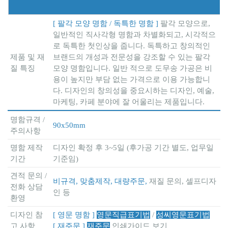
[ 팔각 모양 명함 / 독특한 명함 ]
팔각 모양으로,
일반적인 직사각형 명함과 차별화되고, 시각적으
로 독특한 첫인상을 줍니다. 독특하고 창의적인
제품 및 재
브랜드의 개성과 전문성을 강조할 수 있는 팔각
질 특징
모양 명함입니다. 일반 적으로 도무송 가공은 비
용이 높지만 부담 없는 가격으로 이용 가능합니
다. 디자인의 창의성을 중요시하는 디자인, 예술,
마케팅, 카페 분야에 잘 어울리는 제품입니다.
명함규격 /
90x50mm
주의사항
명함 제작
디자인 확정 후 3~5일 (후가공 기간 별도, 업무일
기간
기준임)
견적 문의 /
비규격, 맞춤제작, 대량주문,
재질 문의, 셀프디자
전화 상담
인 등
환영
디자인 참
[ 영문 명함 ]
영문직급표기법
/
성씨영문표기법
고 사항
[ 재주문 ]
재주문
인쇄가이드 보기