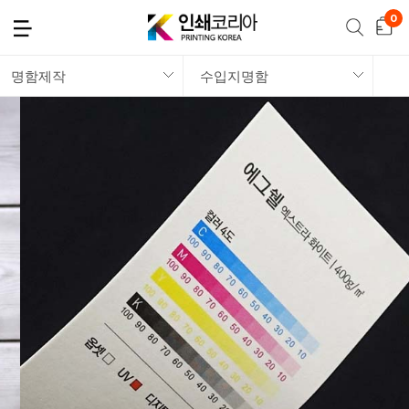
명함제작
수입지명함