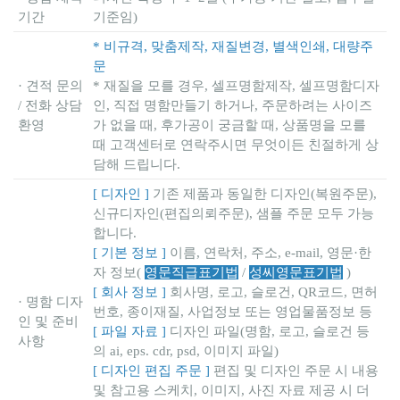
기간
기준임)
* 비규격, 맞춤제작, 재질변경, 별색인쇄, 대량주
문
· 견적 문의
* 재질을 모를 경우, 셀프명함제작, 셀프명함디자
/ 전화 상담
인, 직접 명함만들기 하거나, 주문하려는 사이즈
환영
가 없을 때, 후가공이 궁금할 때, 상품명을 모를
때 고객센터로 연락주시면 무엇이든 친절하게 상
담해 드립니다.
[ 디자인 ]
기존 제품과 동일한 디자인(복원주문),
신규디자인(편집의뢰주문), 샘플 주문 모두 가능
합니다.
[ 기본 정보 ]
이름, 연락처, 주소, e-mail, 영문·한
자 정보(
영문직급표기법
/
성씨영문표기법
)
[ 회사 정보 ]
회사명, 로고, 슬로건, QR코드, 면허
· 명함 디자
번호, 종이재질, 사업정보 또는 영업물품정보 등
인 및 준비
[ 파일 자료 ]
디자인 파일(명함, 로고, 슬로건 등
사항
의 ai, eps. cdr, psd, 이미지 파일)
[ 디자인 편집 주문 ]
편집 및 디자인 주문 시 내용
및 참고용 스케치, 이미지, 사진 자료 제공 시 더