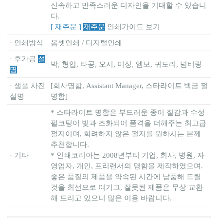
신속하고 만족스러운 디자인을 기대할 수 있습니
다.
[ 재주문 ]
재주문
인쇄가이드 보기
· 인쇄방식
옵셋인쇄 / 디지털인쇄
· 후가공
설
박, 형압, 타공, 오시, 미싱, 엠보, 귀도리, 넘버링
명
· 샘플 사진
[회사명함, Assistant Manager, 스타라이트 백금 펄
설명
명함]
* 스타라이트 명함은 부드러운 종이 질감과 수성
펄코팅이 빛과 조화되어 품격을 더해주는 최고급
펄지이며, 화려하지 않은 펄지를 원하시는 분께
추천합니다.
· 기타
* 인쇄코리아는 2008년부터 기업, 회사, 병원, 자
영업자, 개인, 프리랜서의 명함을 제작하였으며.
좋은 품질의 제품을 약속된 시간에 납품해 드릴
것을 최선으로 여기고, 잘못된 제품은 무상 교환
해 드리고 있으니 많은 이용 바랍니다.