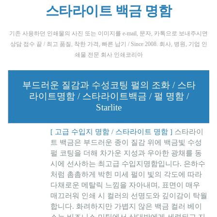
스타라이트 백금 명함
기존 사용하던 인쇄물의 사진 또는 이미지를 e-mail, 문자, 카톡으로 보내주시면
상담 접수 끝 / 최고 품질, 착한 가격, 빠른 납기 / Since 2008. 회사, 병원, 기업 인
쇄물 전문 회사 인쇄코리아
부드러운 질감과 수성코팅 펄의 조화 / 스타
라이트명함 / 스타라이트백금 / 펄 명함 /
Starlite
[ 고급 수입지 명함 / 스타라이트 명함 ]
스타라이
트 백금은 부드러운 종이 질감 위에 백금빛 수성
펄 코팅을 더해 차가운 지성과 우아한 광채를 동
시에 선사하는 최고급 수입지명함입니다. 은하수
처럼 촘촘하게 박힌 미세 펄이 빛의 각도에 따라
다채로운 메탈릭 느낌을 자아내며, 표면이 매우
매끄러워 인쇄 시 컬러의 선명도와 깊이감이 탁월
합니다. 화려하지만 가볍지 않은 백금 컬러 베이
스는 비즈니스 미팅에서 상대방에게 세련되고 지