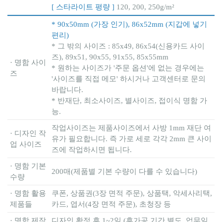
[ 스타라이트 평량 ]
120, 200, 250g/m²
* 90x50mm (가장 인기), 86x52mm (지갑에 넣기
편리)
* 그 밖의 사이즈 : 85x49, 86x54(신용카드 사이
즈), 89x51, 90x55, 91x55, 85x55mm
· 명함 사이
* 원하는 사이즈가 '주문 옵션'에 없는 경우에는
즈
'사이즈를 직접 메모' 하시거나 고객센터로 문의
바랍니다.
* 반재단, 최소사이즈, 별사이즈, 접이식 명함 가
능.
작업사이즈는 제품사이즈에서 사방 1mm 재단 여
· 디자인 작
유가 필요합니다. 즉 가로 세로 각각 2mm 큰 사이
업 사이즈
즈에 작업하시면 됩니다.
· 명함 기본
200매(제품별 기본 수량이 다를 수 있습니다)
수량
· 명함 활용
쿠폰, 상품권(3장 면적 주문), 상품택, 악세사리택,
제품들
카드, 엽서(4장 면적 주문), 초청장 등
· 명함 제작
디자인 확정 후 1~2일 (후가공 기간 별도, 업무일