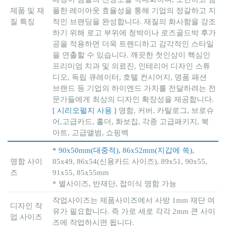
제품 및 재
플한 레이아웃 효율성을 통해 기업의 정갈하고 지
질 특징
적인 브랜딩을 완성합니다. 재질의 화사함을 강조
하기 위해 로고 부위에 청박이나 로즈골드박 후가
공을 적용하면 더욱 트렌디하고 감각적인 스타일
을 연출할 수 있습니다. 깨끗한 첫인상이 핵심인
프리미엄 치과 및 의료진, 인테리어 디자인 스튜
디오, 독립 큐레이터, 호텔 컨시어지, 명품 패션
브랜드 등 기업의 하이엔드 가치를 전달하려는 전
문가들에게 최상의 디자인 확장성을 제공합니다.
[ 시리오펄지 사용 ]
명함, 커버, 카탈로그, 브로슈
어,고급카드, 홀더, 화보집, 각종 고급패키지, 북
아트, 고급앨범, 쇼핑백
* 90x50mm(대중적), 86x52mm(지갑에 쏙),
명함 사이
85x49, 86x54(신용카드 사이즈), 89x51, 90x55,
즈
91x55, 85x55mm
* 별사이즈, 반재단, 접이식 명함 가능
작업사이즈는 제품사이즈에서 사방 1mm 재단 여
디자인 작
유가 필요합니다. 즉 가로 세로 각각 2mm 큰 사이
업 사이즈
즈에 작업하시면 됩니다.