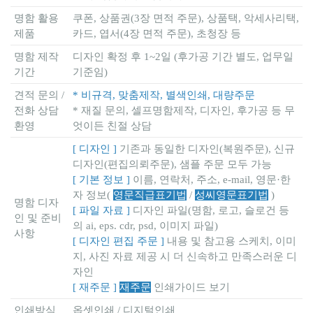
명함 활용
쿠폰, 상품권(3장 면적 주문), 상품택, 악세사리택,
제품
카드, 엽서(4장 면적 주문), 초청장 등
명함 제작
디자인 확정 후 1~2일 (후가공 기간 별도, 업무일
기간
기준임)
견적 문의 /
* 비규격, 맞춤제작, 별색인쇄, 대량주문
전화 상담
* 재질 문의, 셀프명함제작, 디자인, 후가공 등 무
환영
엇이든 친절 상담
[ 디자인 ]
기존과 동일한 디자인(복원주문), 신규
디자인(편집의뢰주문), 샘플 주문 모두 가능
[ 기본 정보 ]
이름, 연락처, 주소, e-mail, 영문·한
자 정보(
영문직급표기법
/
성씨영문표기법
)
명함 디자
[ 파일 자료 ]
디자인 파일(명함, 로고, 슬로건 등
인 및 준비
의 ai, eps. cdr, psd, 이미지 파일)
사항
[ 디자인 편집 주문 ]
내용 및 참고용 스케치, 이미
지, 사진 자료 제공 시 더 신속하고 만족스러운 디
자인
[ 재주문 ]
재주문
인쇄가이드 보기
인쇄방식
옵셋인쇄 / 디지털인쇄