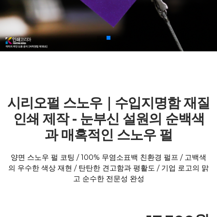
시리오펄 스노우｜수입지명함 재질
인쇄 제작 - 눈부신 설원의 순백색
과 매혹적인 스노우 펄
양면 스노우 펄 코팅 / 100% 무염소표백 친환경 펄프 / 고백색
의 우수한 색상 재현 / 탄탄한 견고함과 평활도 / 기업 로고의 맑
고 순수한 전문성 완성