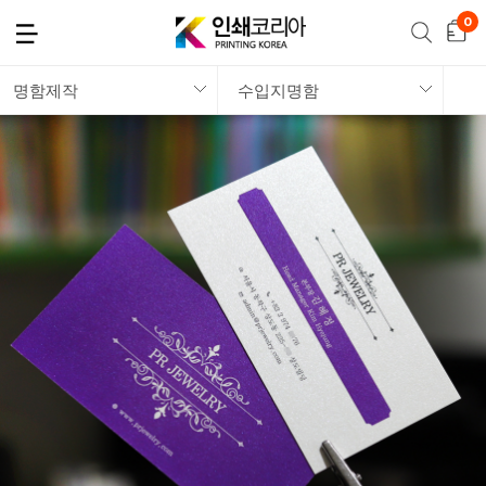
명함제작
수입지명함