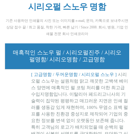
시리오펄 스노우 명함
기존 사용하던 인쇄물의 사진 또는 이미지를 e-mail, 문자, 카톡으로 보내주시면
상담 접수 끝 / 최고 품질, 착한 가격, 빠른 납기 / Since 2008. 회사, 병원, 기업 인
쇄물 전문 회사 인쇄코리아
매혹적인 스노우 펄 / 시리오펄진주 / 시리오
펄명함/ 시리오명함 / 고급명함
[ 고급명함 / 두꺼운명함 / 시리오펄 스노우 ]
시리
오펄 스노우는 설원처럼 맑고 깨끗한 고백색 베이
스 양면에 매혹적인 펄 코팅 처리를 더한 최고급
수입지명함입니다. 이탈리아 페드리고니사의 기
술력이 집약된 평평하고 매끄러운 지면은 인쇄 컬
러를 생동감 있게 재현하며, 100% 무염소 표백 펄
프를 사용한 친환경 중성지로 제작되어 기업의 중
요한 정보를 변색 없이 오랫동안 보존해 줍니다.
특히 고객님의 로고가 배치되었을 때 순백의 펄
배경이 심볼의 선명도를 극대화하며, 모던하고 심