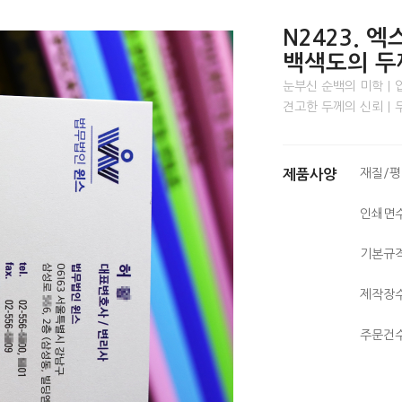
N2423. 
백색도의 두
눈부신 순백의 미학｜
견고한 두께의 신뢰｜
재질/
제품사양
인쇄면
기본규
제작장
주문건