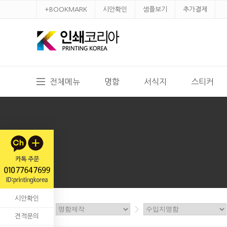
+BOOKMARK
시안확인
샘플보기
추가결제
전체메뉴
명함
서식지
스티커
시안확인
홈
>
>
견적문의