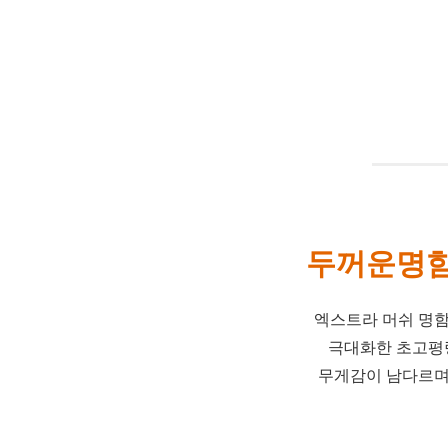
두꺼운명함 
엑스트라 머쉬 명
극대화한 초고평량
무게감이 남다르며