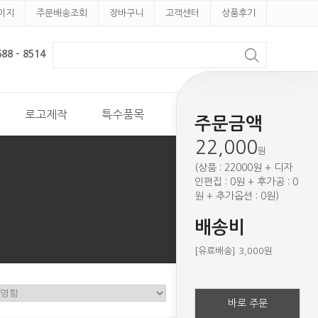
이지
주문배송조회
장바구니
고객센터
상품후기
8 - 8514
로고제작
특수품목
견적문의
주문금액
22,000
원
(상품 : 22000원 + 디자
인편집 : 0원 + 후가공 : 0
원 + 추가옵션 : 0원)
배송비
[유료배송] 3,000원
바로 주문