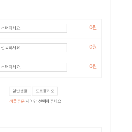
0원
0원
0원
일반샘플
포트폴리오
샘플주문
시에만 선택해주세요.