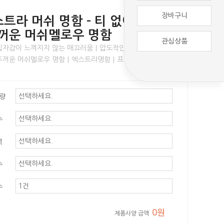
장바구니
엑스트라 머쉬 명함 - 티 없이 맑은
꺼운 머쉬멜로우 명함
관심상품
입자감이 느껴지지 않는 매끄러움｜압도적인 잉크 재현력｜
두꺼운 머쉬멜로우 명함｜엑스트라명함｜프리미엄 수입지
평량
수
격
수
수
0원
제품사양 금액