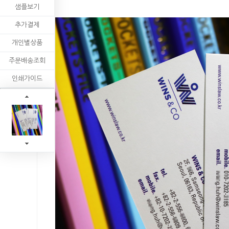
샘플보기
추가결제
개인별상품
주문배송조회
인쇄가이드