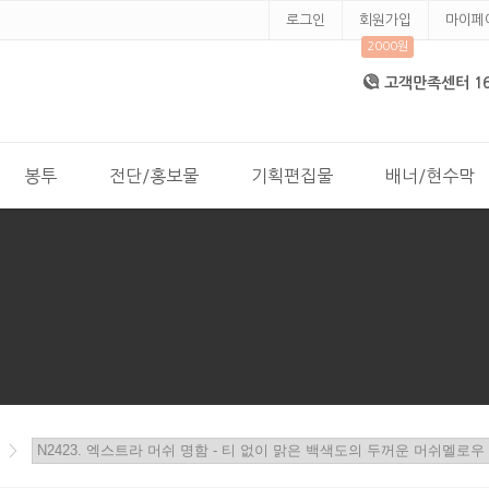
로그인
회원가입
마이페
2000원
고객만족센터 168
봉투
전단/홍보물
기획편집물
배너/현수막
>