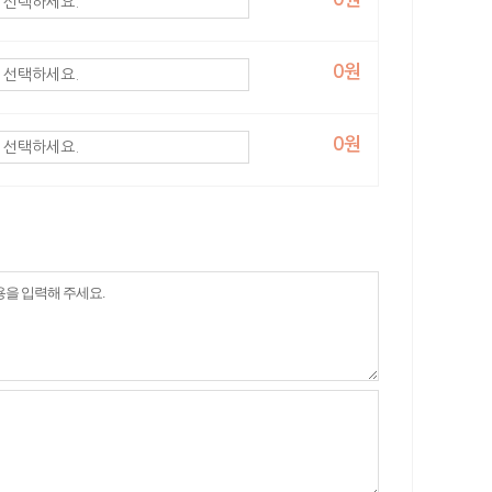
0원
0원