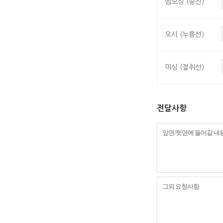
엠보싱 (송진)
오시 (누름선)
미싱 (절취선)
전달사항