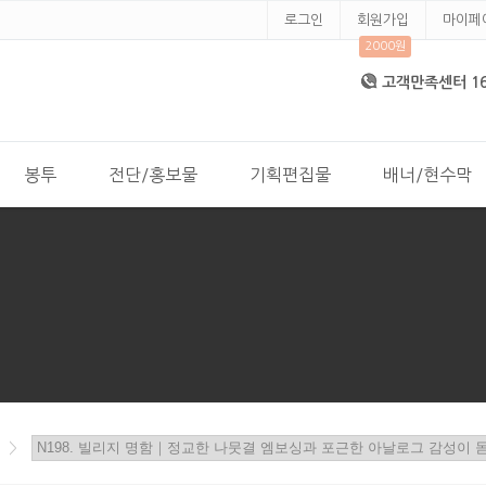
로그인
회원가입
마이페
2000원
고객만족센터 168
봉투
전단/홍보물
기획편집물
배너/현수막
>