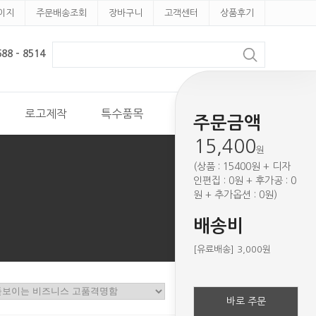
이지
주문배송조회
장바구니
고객센터
상품후기
8 - 8514
로고제작
특수품목
견적문의
주문금액
15,400
원
(상품 : 15400원 + 디자
인편집 : 0원 + 후가공 : 0
원 + 추가옵션 : 0원)
배송비
[유료배송] 3,000원
바로 주문