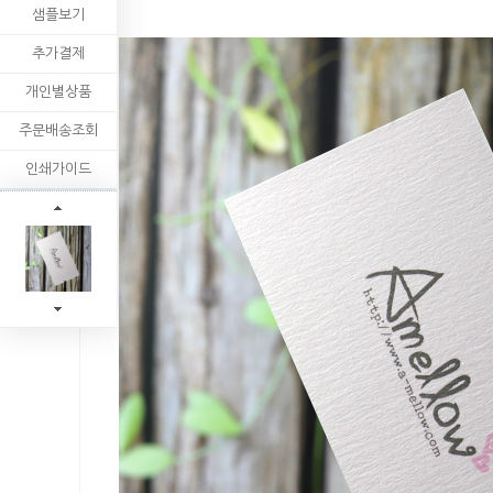
샘플보기
추가결제
개인별상품
주문배송조회
인쇄가이드