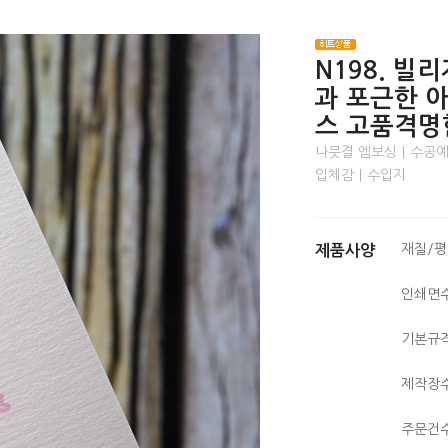
N198. 
과 포근한 
스 고품격명
나뭇결 엠보싱｜수공예
입체감｜수입지
재질/
제품사양
인쇄면
기본규
제작장
주문건