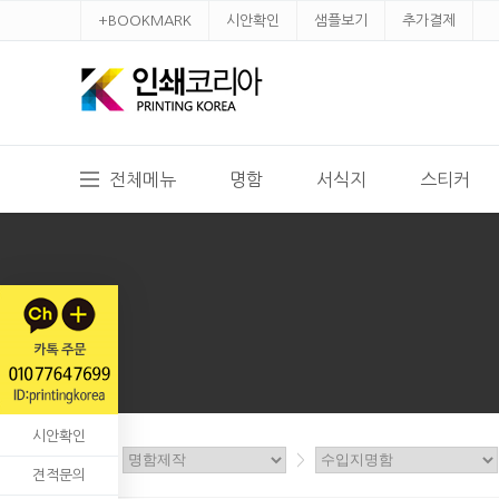
+BOOKMARK
시안확인
샘플보기
추가결제
전체메뉴
명함
서식지
스티커
시안확인
홈
>
>
견적문의