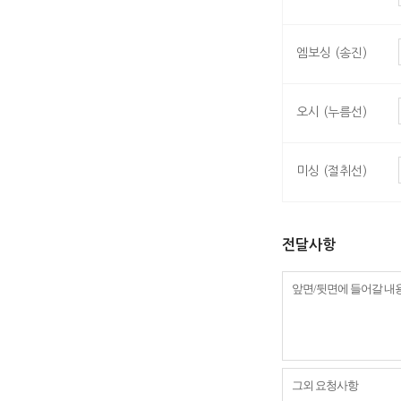
엠보싱 (송진)
오시 (누름선)
미싱 (절취선)
전달사항