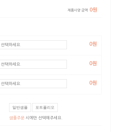
0원
제품사양 금액
0원
0원
0원
일반샘플
포트폴리오
샘플주문
시에만 선택해주세요.