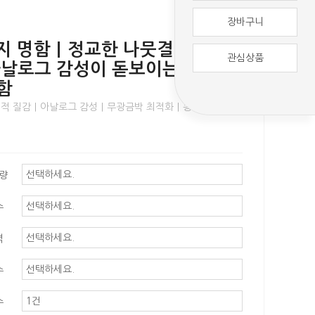
장바구니
빌리지 명함｜정교한 나뭇결 엠보싱
관심상품
아날로그 감성이 돋보이는 비즈니
함
적 질감｜아날로그 감성｜무광금박 최적화｜송진 엠보싱
평량
수
격
수
수