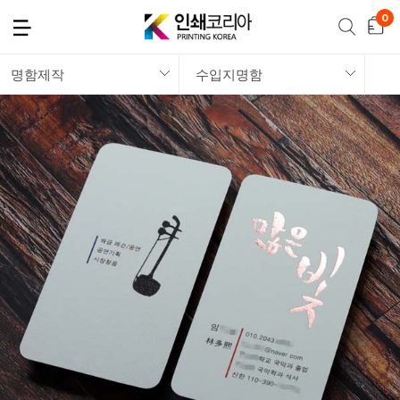
명함제작
수입지명함