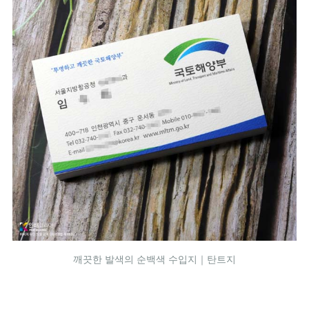
깨끗한 발색의 순백색 수입지｜탄트지