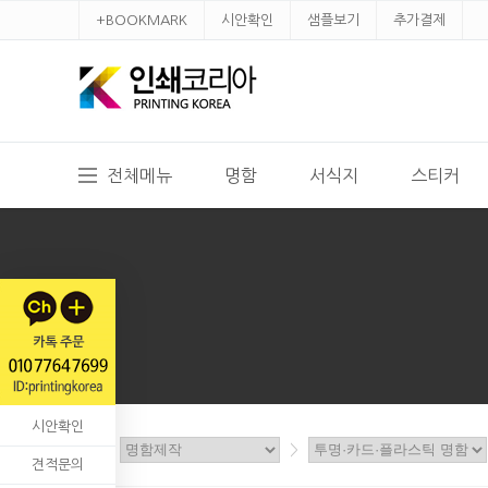
+BOOKMARK
시안확인
샘플보기
추가결제
전체메뉴
명함
서식지
스티커
시안확인
홈
>
>
견적문의