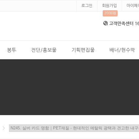
로그인
회원가입
마이페
2000원
고객만족센터 168
봉투
전단/홍보물
기획편집물
배너/현수막
>