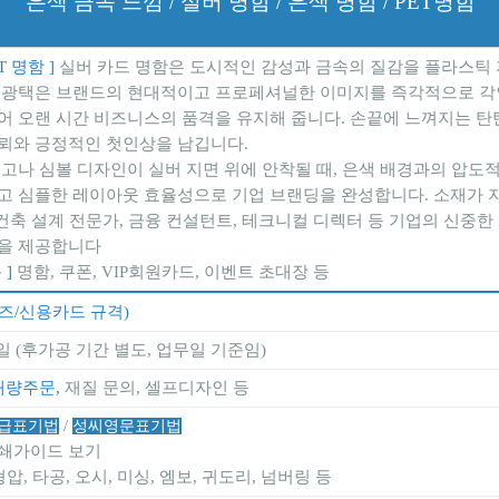
은색 금속 느낌 / 실버 명함 / 은색 명함 / PET명함
T 명함 ]
실버 카드 명함은 도시적인 감성과 금속의 질감을 플라스틱 
 광택은 브랜드의 현대적이고 프로페셔널한 이미지를 즉각적으로 각인
어 오랜 시간 비즈니스의 품격을 유지해 줍니다. 손끝에 느껴지는 탄
뢰와 긍정적인 첫인상을 남깁니다.
로고나 심볼 디자인이 실버 지면 위에 안착될 때, 은색 배경과의 압도
고 심플한 레이아웃 효율성으로 기업 브랜딩을 완성합니다. 소재가 지
, 건축 설계 전문가, 금융 컨설턴트, 테크니컬 디렉터 등 기업의 신
을 제공합니다
 ]
명함, 쿠폰, VIP회원카드, 이벤트 초대장 등
이즈/신용카드 규격)
일 (후가공 기간 별도, 업무일 기준임)
대량주문,
재질 문의, 셀프디자인 등
/
급표기법
성씨영문표기법
쇄가이드 보기
형압, 타공, 오시, 미싱, 엠보, 귀도리, 넘버링 등