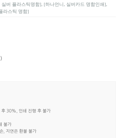
함, 실버 플라스틱명함], [하나언니, 실버카드 명함인쇄],
 플라스틱 명함]
)
 후 30%, 인쇄 진행 후 불가
쇄 불가
파손, 지연은 환불 불가