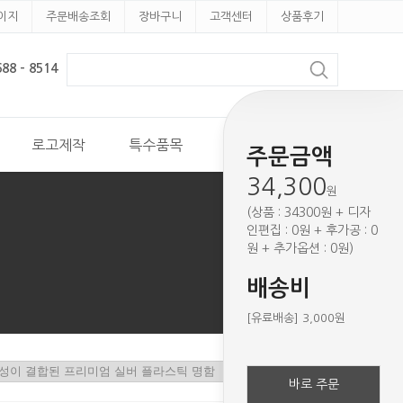
이지
주문배송조회
장바구니
고객센터
상품후기
8 - 8514
로고제작
특수품목
견적문의
주문금액
34,300
원
(상품 : 34300원 + 디자
인편집 : 0원 + 후가공 : 0
원 + 추가옵션 : 0원)
배송비
[유료배송] 3,000원
바로 주문