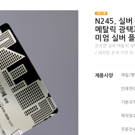
N245. 실
메탈릭 광택
미엄 실버 
은은한 실버 메탈릭 광택
/ 세련된 은색 지면 
재질/
제품사양
인쇄면
기본규
제작장
주문건