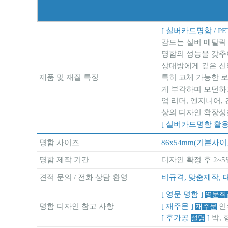
[ 실버카드명함 / PE
감도는 실버 메탈릭
명함의 성능을 갖추
상대방에게 깊은 신
제품 및 재질 특징
특히 교체 가능한 
게 부각하며 모던하
업 리더, 엔지니어
상의 디자인 확장성
[ 실버카드명함 활용
명함 사이즈
86x54mm(기본사
명함 제작 기간
디자인 확정 후 2~5
견적 문의 / 전화 상담 환영
비규격, 맞춤제작, 
[ 영문 명함 ]
영문직
명함 디자인 참고 사항
[ 재주문 ]
인
재주문
[ 후가공
]
박, 
설명