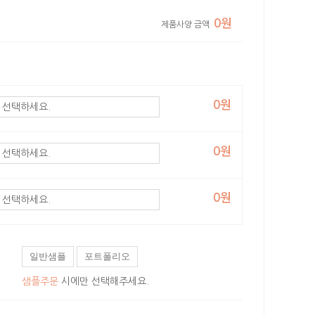
0원
제품사양 금액
0원
0원
0원
일반샘플
포트폴리오
샘플주문
시에만 선택해주세요.