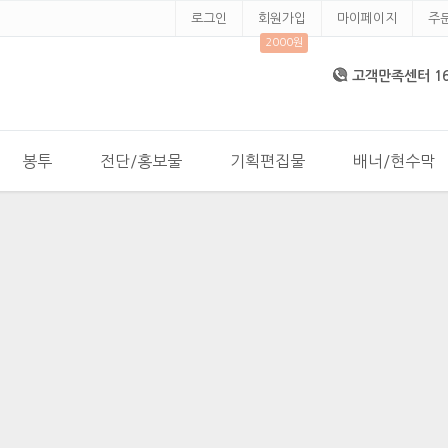
로그인
회원가입
마이페이지
주
2000원
고객만족센터 168
봉투
전단/홍보물
기획편집물
배너/현수막