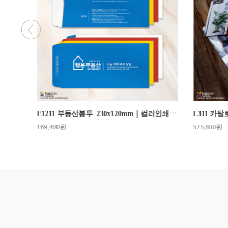
N225. 투명 하이브리드 명함｜PET재질 - 투명과 반투명을 넘나드는 입체적 대비와 독보적 가독성의 프리미엄 카드 명함
E1211 부동산봉투_230x120mm｜컬러인쇄, 다대봉투
L311 카
169,400원
525,800원