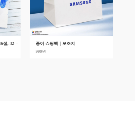
L171 리플렛_A3, A4, A5, 8절, 16절, 32절｜저렴한 합판인쇄
종이 쇼핑백｜모조지
990원
23,