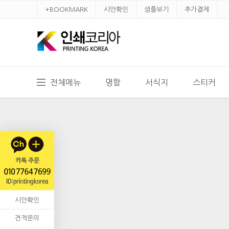
+BOOKMARK
시안확인
샘플보기
추가결제
전체메뉴
명함
서식지
스티커
시안확인
견적문의