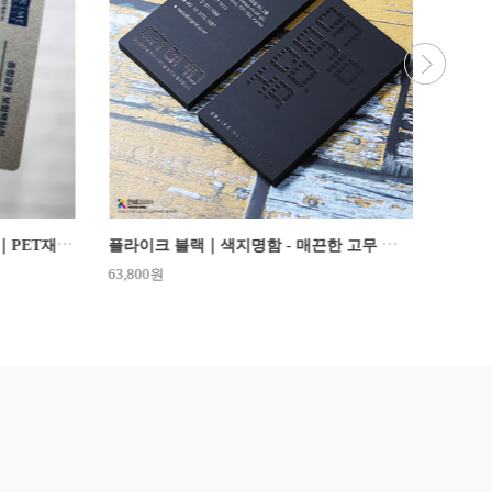
N326. 실버 펄 프리미엄 카드명함｜PET재질 - 영롱한 진주빛 펄과 유광 실버 테두리가 명품인 프리미엄 명함
플라이크 블랙｜색지명함 - 매끈한 고무 질감과 무광 딥 블랙의 프리미엄 수입지 명함
63,800원
230,1