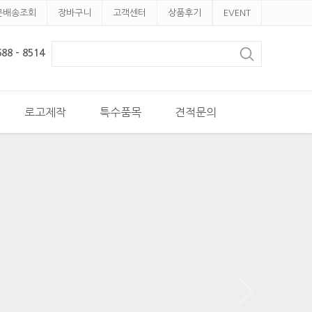
문배송조회
장바구니
고객센터
상품후기
EVENT
8 - 8514
로고제작
특수품목
견적문의