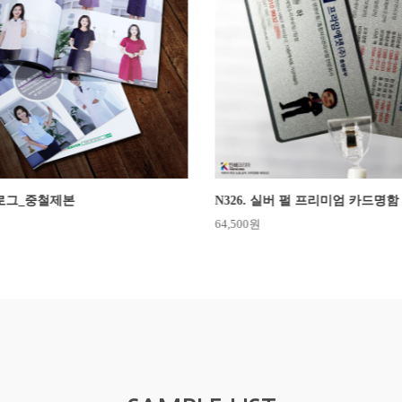
탈로그_중철제본
64,500원