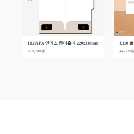
HI201PA 인덱스 종이홀더 220x310mm｜투포켓
979,200원
44,000