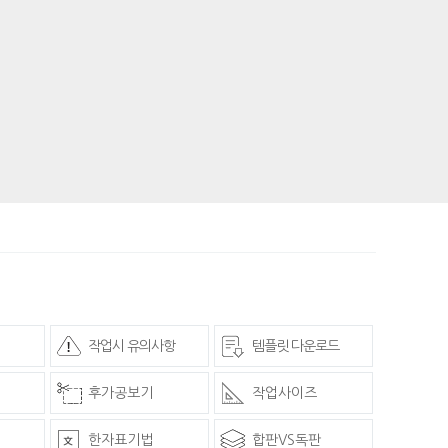
작업시 유의사항
템플릿 다운로드
후가공보기
작업사이즈
한자표기법
합판VS독판