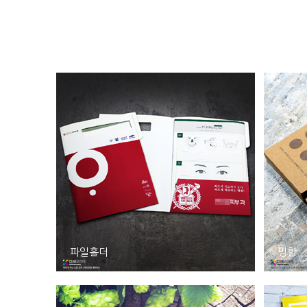
파일홀더
명함