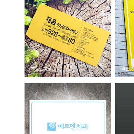
부동산봉투
리플렛