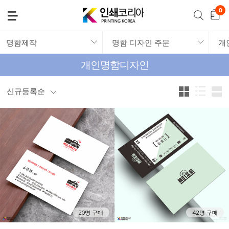
명함제작
명함 디자인 주문
개
개인명함디자인
신규등록순
20명 구매
42명 구매