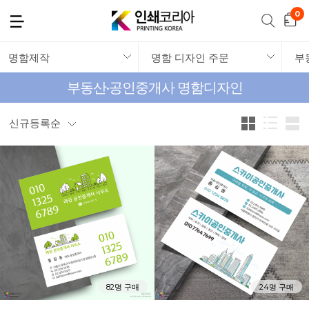
명함제작
명함 디자인 주문
부동산·공인중개사 명함디자인
신규등록순
82명 구매
24명 구매