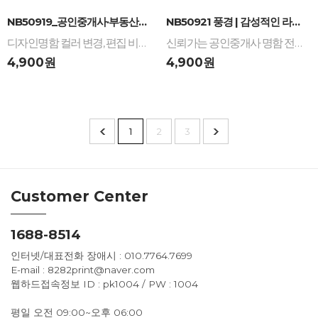
-
+
-
+
NB50919_공인중개사·부동산 디자인명함: 손글씨...
NB50921 풍경 | 감성적인 라인 일러스트 공인...
디자인명함 컬러 변경, 편집 비용 무료 / 다양한 명함 재질 인쇄 제작
신뢰가는 공인중개사 명함 전문 디자인 / 편안한 감성 라인 일러스트 / 세련된 스카이 블루 명함
4,900원
4,900원
1
2
3
Customer Center
1688-8514
인터넷/대표전화 장애시 : 010.7764.7699
E-mail : 8282print@naver.com
웹하드접속정보 ID : pk1004 / PW : 1004
평일 오전 09:00~오후 06:00