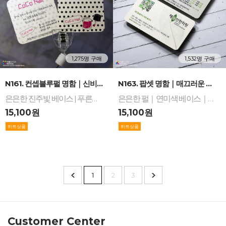
1,275명 구매
1,532명 구매
-
+
-
+
N161. 컨셉블루펄 명함｜신비로운 메탈 블루펄의 ...
N163. 팝셋 명함｜매끄러운 표면에 모래알갱 느낌...
은은한 진주빛 베이스 | 푸른빛 메탈 펄의 입체 광택 | 우수한 색감 표현력 | 빠른 잉크 건조 기술 | 컨셉명함 | 컨셉블루펄지
은은한 펄｜연미색 베이스｜우수한 인쇄 발색과 매끄러운 표면｜현대적인 생동감 구현｜팝셋지명함｜수입지
15,100원
15,100원
1
2
3
Customer Center