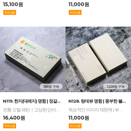
15,100원
11,000원
386명 구매
3,228명 구매
-
+
-
+
N119. 한지(대례지) 명함 | 정갈한 깃털 문양...
N128. 랑데뷰 명함 | 풍부한 볼륨감과 고화질 ...
전통 깃털 패턴｜고상한 단아함｜엠보스 내구성｜동양적 미학 구현｜여백의 미 최적화｜한지명함｜대례지명함
독보적인 이미지 재현력 | 부드러운 러프글로스 질감 | 풍부한 볼륨감 | 브랜드 컬러 아이덴티티 최적화 | 인기 수입지 | 랑데뷰지명함
16,400원
11,000원