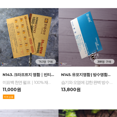
763명 구매
388명 구매
-
+
-
+
N143. 크라프트지 명함｜빈티지한 천연 갈색조와 ...
N145. 유포지명함 | 방수명함의 완벽한 내구성과...
미표백 천연 펄프｜100% 재활용 재생지｜고강도 내구성｜아날로그 빈티지｜지속 가능한 브랜딩｜재생지｜크라프트명함
습기와 오염에 강한 완벽 방수 성능 / 쉽게 찢어지지 않는 질긴 내구성 / 매끄러운 표면과 선명한 인쇄 발색 / 야외 활동 및 특수 환경에 최적화된 고기능성 브랜드 신뢰감 완성
11,000원
13,800원