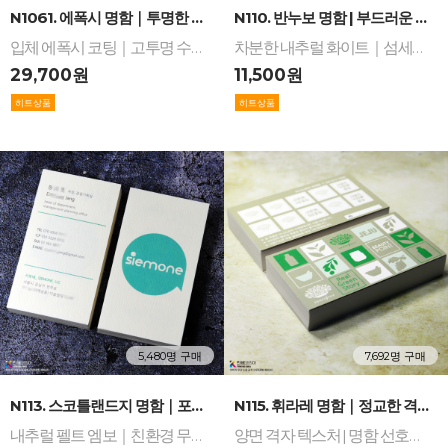
-
+
-
+
N1061. 에폭시 명함｜투명한 입체 광채와 독보적...
N110. 반누보 명함 | 부드러운 촉감과 안정적 ...
입체 에폭시 코팅｜고투명 수지 질감｜강력한 내구 보호｜무광 지면 대비｜하이엔드 가공｜에폭명함｜에폭시 코팅 명함
차분한 내추럴 화이트｜섬세한 매트 질감｜고해상도 인쇄 구현｜번짐 없는 선명도｜브랜드 신뢰를 완성하는 고급 명함
29,700원
11,500원
5,480명 구매
7,692명 구매
-
+
-
+
N113. 스코틀랜드지 명함｜포근한 펠트 엠보 질감...
N115. 휘라레 명함｜정교한 격자 직물 무늬와 우...
내추럴 펠트 엠보｜친환경 무염소 중성지｜우수한 잉크 발색｜빈티지 감성 브랜딩｜묵직한 볼륨감
양면 격자 텍스처 | 명함 선호도 1위 | 탄탄한 린넨 질감 | 탁월한 발색과 내구성 | 휘라레지