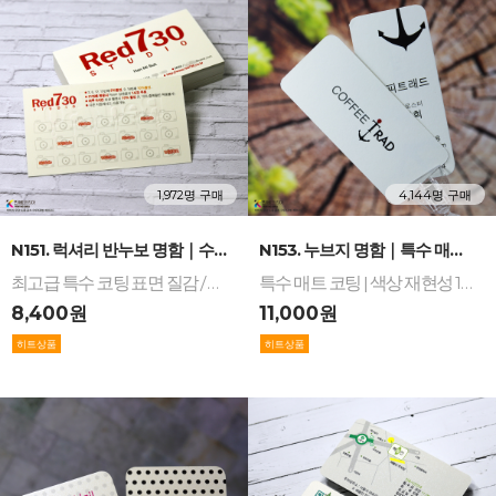
1,972명 구매
4,144명 구매
-
+
-
+
N151. 럭셔리 반누보 명함｜수입지명함 - 압도적...
N153. 누브지 명함｜특수 매트 코팅의 부드러운 ...
최고급 특수 코팅 표면 질감 / 광택 없는 매끄러운 화이트 / 묵직한 고중량의 탄탄한 두께 / 우수한 발색과 색상 재현성 / 기업 로고의 높은 신뢰도와 하이엔드 브랜드 이미지 완성
특수 매트 코팅 | 색상 재현성 1위 | 부드러운 화이트 톤 | 탁월한 인쇄 발색력 | NOUVEAU | NOUVE | NOUV
8,400원
11,000원