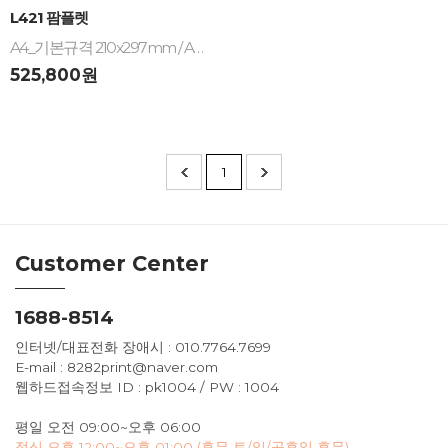
-
+
L421 팜플렛
A4_기본규격 210x297mm / A5, 16절, 32절, 비규격 견적문의 / 팜플릿, 팸플릿
525,800원
1
Customer Center
1688-8514
인터넷/대표전화 장애시 : 010.7764.7699
E-mail : 8282print@naver.com
웹하드접속정보 ID : pk1004 / PW : 1004
평일 오전 09:00~오후 06:00
점심 오후 12:00~오후 01:00 (휴무 토/일/공휴일 휴무)