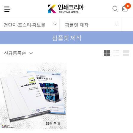
전단지·포스터·홍보물
팜플렛 제작
팜플렛 제작
신규등록순
53명 구매