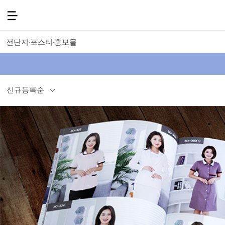
전단지·포스터·홍보물
신규등록순