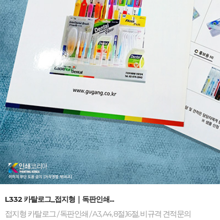
-
+
L332 카탈로그_접지형｜독판인쇄...
접지형 카탈로그 / 독판인쇄 / A3, A4, 8절,16절, 비규격 견적문의