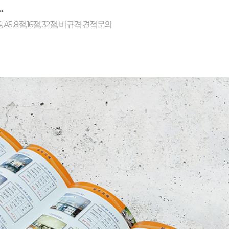
+
.
 A5, 8절,16절, 32절, 비규격 견적문의