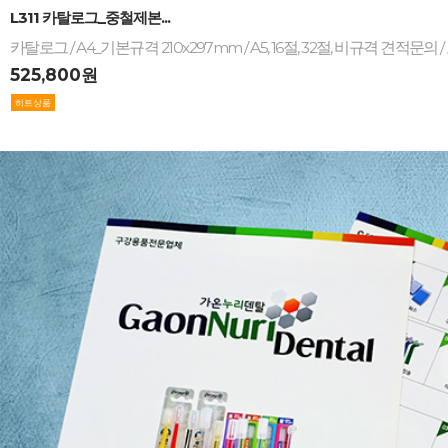
-
+
L311 카탈로그_중철제본...
525,800원