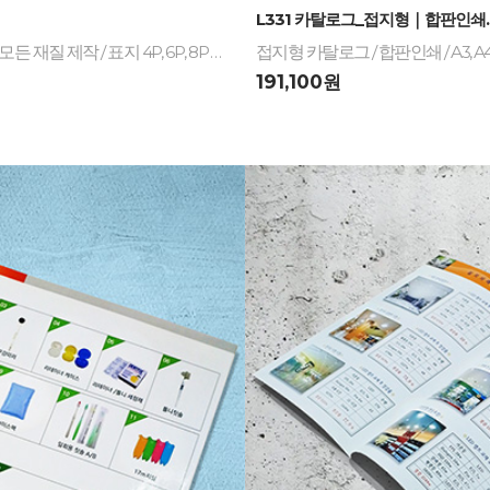
-
L331 카탈로그_접지형｜합판인쇄..
카탈로그 / A4_기본규격 210x297mm / A5, 16절, 32절, 비규격 견적문의 / 모든 재질 제작 / 표지 4P, 6P, 8P 제작
접지형 카탈로그 / 합판인쇄 / A3, A4,
191,100원