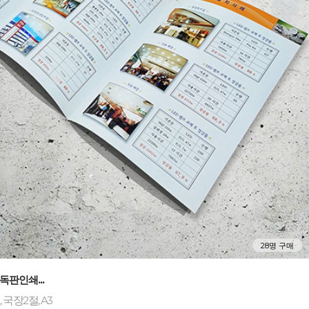
28명 구매
+
독판인쇄...
 국장2절, A3