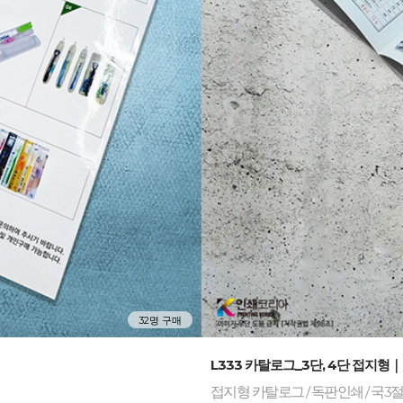
32명 구매
-
L333 카탈로그_3단, 4단 접지형｜
접지형 카탈로그 / 독판인쇄 / 국3절,