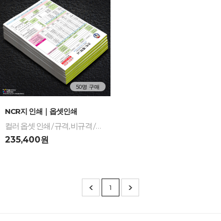
50명 구매
-
+
NCR지 인쇄｜옵셋인쇄
컬러 옵셋 인쇄 / 규격, 비규격 / A4, A5, A6, 8절, 16절, 32절, 48절, 64절 / NCR지 계약서, NCR지 견적서, NCR지 발주서 등
235,400원
1