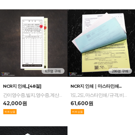
631명 구매
286명 구매
-
+
-
+
NCR지 인쇄_[48절]
NCR지 인쇄｜마스타인쇄...
간이영수증, 빌지, 영수증, 계산서, 검수표 등 제작
1도, 2도, 마스타인쇄 / 규격, 비규격 / A4, A5, A6, 8절, 16절, 32절, 48절, 64절 / NCR지 거래명세서, 거래명세표, 입금표, 영수증, 계약서, 세금계산서, 빌지 등
42,000원
61,600원