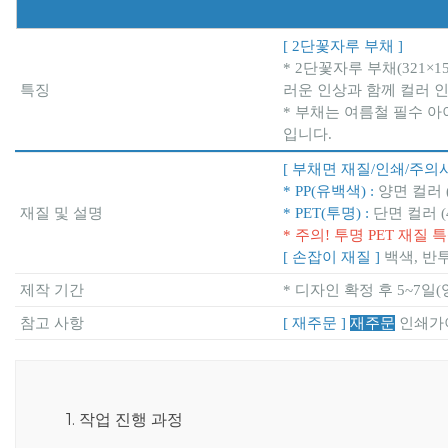
[ 2단꽃자루 부채 ]
* 2단꽃자루 부채(321
특징
러운 인상과 함께 컬러 
* 부채는 여름철 필수 아
입니다.
[ 부채면 재질/인쇄/주의사
* PP(유백색) :
양면 컬러 
재질 및 설명
* PET(투명) :
단면 컬러 (
* 주의! 투명 PET 재
[ 손잡이 재질 ]
백색, 반
제작 기간
* 디자인 확정 후 5~7일
참고 사항
[ 재주문 ]
재주문
인쇄가
1. 작업 진행 과정