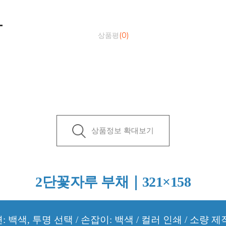
상품평
(0)
상품정보 확대보기
2단꽃자루 부채｜321×158
: 백색, 투명 선택 / 손잡이: 백색 / 컬러 인쇄 / 소량 