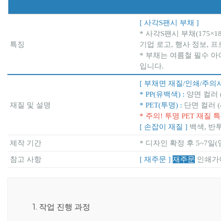
[ 사각S팬시 부채 ]
* 사각S팬시 부채(175
특징
기업 로고, 행사 정보,
* 부채는 여름철 필수 아
입니다.
[ 부채면 재질/인쇄/주의사
* PP(유백색) :
양면 컬러 
재질 및 설명
* PET(투명) :
단면 컬러 (
* 주의! 투명 PET 재
[ 손잡이 재질 ]
백색, 반
제작 기간
* 디자인 확정 후 5~7일
참고 사항
[ 재주문 ]
재주문
인쇄가
1. 작업 진행 과정