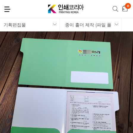
기획편집물
종이 홀더 제작 (파일 폴더)