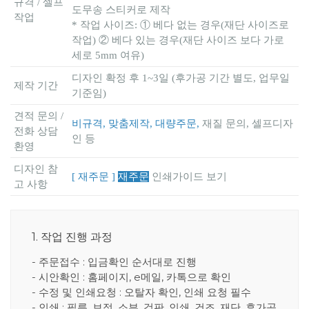
규격 / 셀프
도무송 스티커로 제작
작업
* 작업 사이즈: ① 베다 없는 경우(재단 사이즈로
작업) ② 베다 있는 경우(재단 사이즈 보다 가로
세로 5mm 여유)
디자인 확정 후 1~3일 (후가공 기간 별도, 업무일
제작 기간
기준임)
견적 문의 /
비규격, 맞춤제작, 대량주문,
재질 문의, 셀프디자
전화 상담
인 등
환영
디자인 참
[ 재주문 ]
재주문
인쇄가이드 보기
고 사항
1. 작업 진행 과정
- 주문접수 : 입금확인 순서대로 진행
- 시안확인 : 홈페이지, e메일, 카톡으로 확인
- 수정 및 인쇄요청 : 오탈자 확인, 인쇄 요청 필수
- 인쇄 : 필름, 보정, 소부, 검판, 인쇄, 건조, 재단, 후가공